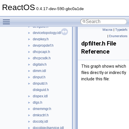
ddrawint.h
►
ReactOS
delayimp.h
►
0.4.17-dev-590-gbc0a1de
delayloadhandler.h
►
Toggle main menu visibility
devenum.idl
►
devguid.h
►
Macros
|
Typedefs
devicetopology.idl
►
|
Enumerations
devpkey.h
►
dpfilter.h File
devpropdef.h
►
Reference
dhcpcapi.h
►
dhcpcsdk.h
►
digitalv.h
►
This graph shows which
dimm.idl
►
files directly or indirectly
dinput.h
►
include this file:
dinputd.h
►
diskguid.h
dispex.idl
►
dlgs.h
►
dmemmgr.h
►
dmksctrl.h
►
docobj.idl
►
docobjectservice.idl
►