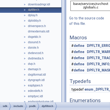
downloadmgr.idl
►
dpfilter.h
►
dplay.h
►
Go to the source code
dplobby.h
►
of this file.
driverspecs.h
►
drmexternals.idl
Macros
dsgetdc.h
►
dsound.h
►
#
define
DPFLTR_ERRO
dsrole.h
►
#
define
DPFLTR_WAR
dvdevcod.h
►
#
define
DPFLTR_TRA
dvdmedia.h
►
dvp.h
#
define
DPFLTR_INFO
►
dwmapi.h
►
#
define
DPFLTR_MAS
dxgiformat.idl
►
dyngraph.idl
Typedefs
►
eaptypes.h
►
typedef
enum
_DPFLTR
edevdefs.h
►
emptyvc.idl
►
Enumerations
endpointvolume.idl
►
sdk
include
psdk
dpfilter.h
errorrep.h
enum
_DPFLTR_TYPE