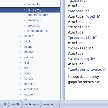
"
winuser.h
"
mimeintl.c
►
#include
mimeole.c
►
"
objbase.h
"
pop3transport.c
►
#include "
ole2.h
"
precomp.h
►
#include
protocol.c
►
"mimeole.h"
smtptransport.c
►
#include
inetmib1
►
"
propvarutil.h
"
initpki
►
#include
inseng
►
"wine/list.h"
iphlpapi
►
#include
iprtprio
►
"
wine/debug.h
"
itircl
►
#include
itss
►
"
inetcomm_private.h
"
jscript
►
Include dependency
jsproxy
►
graph for mimeole.c:
kernel32
►
kernelbase
►
loadperf
►
lpk
►
dll
win32
inetcomm
mimeole.c
lsasrv
►