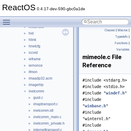
framedyn
►
ReactOS
fusion
►
0.4.17-dev-590-gbc0a1de
gdiplus
►
Toggle main menu visibility
getuname
►
hhctrl.ocx
►
Classes
|
Macros
|
hid
►
Typedefs
|
hlink
►
Functions
|
hnetcfg
►
Variables
iccvid
►
mimeole.c File
ieframe
►
Reference
iernonce
►
ifmon
►
imaadp32.acm
►
#include <stdarg.h>
imagehlp
►
#include <stdio.h>
inetcomm
▼
#include "
windef.h
"
guid.c
►
#include
imaptransport.c
►
"
winbase.h
"
inetcomm.idl
►
#include
inetcomm_main.c
►
"winternl.h"
inetcomm_private.h
►
#include
internettransport.c
►