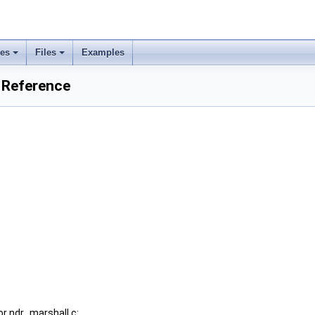
ses
Files
Examples
e Reference
r ndr_marshall.c: