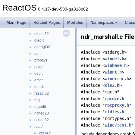
ntdll
►
ReactOS
ntdsapi
►
0.4.17-dev-599-ga318b62
odbccp32
►
ole32
►
Main Page
Related Pages
Modules
Namespaces
Clas
oleacc
►
oleaut32
►
ndr_marshall.c Fil
oledlg
►
opengl32
►
#include <stdarg.h>
pdh
►
#include <
windef.h
>
propsys
►
#include <
winbase.h
>
psapi
►
#include <
winnt.h
>
qedit
►
#include <
winerror.h
>
qmgr
►
#include <
ole2.h
>
quartz
►
#include "rpc.h"
rasapi32
►
#include "
rpcdce.h
"
reg
►
#include "
rpcproxy.h
"
regedit
►
#include "
midles.h
"
riched20
►
#include "ndrtypes.h"
riched32
►
#include "
wine/test.h
"
rpcrt4
▼
cstub.c
►
Include dependency graph fo