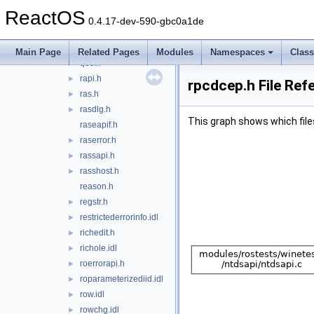
pshpack4.h
ReactOS
pshpack8.h
0.4.17-dev-590-gbc0a1de
pshpck16.h
pstore.idl
►
Main Page
Related Pages
Modules
Namespaces
Clas
qos.h
►
rapi.h
►
rpcdcep.h File Ref
ras.h
►
rasdlg.h
►
This graph shows which files d
raseapif.h
raserror.h
►
rassapi.h
►
rasshost.h
►
reason.h
regstr.h
►
restrictederrorinfo.idl
►
richedit.h
►
richole.idl
►
roerrorapi.h
►
roparameterizediid.idl
►
row.idl
►
rowchg.idl
►