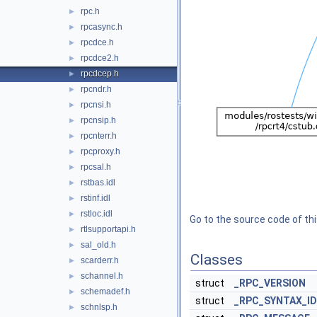
rpc.h
►
rpcasync.h
►
rpcdce.h
►
rpcdce2.h
►
rpcdcep.h
►
rpcndr.h
►
rpcnsi.h
►
rpcnsip.h
►
rpcnterr.h
►
rpcproxy.h
►
rpcsal.h
►
rstbas.idl
►
rstinf.idl
►
rstloc.idl
►
Go to the source code of this
rtlsupportapi.h
►
sal_old.h
►
Classes
scarderr.h
►
schannel.h
►
struct
_RPC_VERSION
schemadef.h
►
struct
_RPC_SYNTAX_ID
schnlsp.h
►