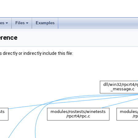
ses
Files
Examples
erence
irectly or indirectly include this file: