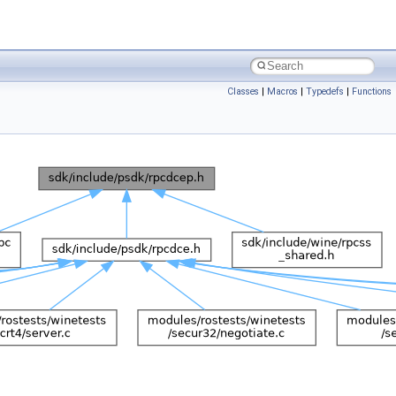
Classes
|
Macros
|
Typedefs
|
Functions