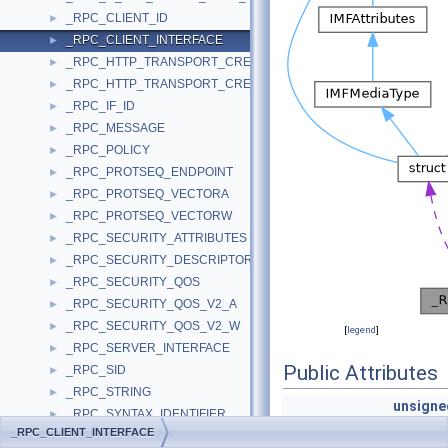
_RPC_CLIENT_ID
►
_RPC_CLIENT_INTERFACE
►
_RPC_HTTP_TRANSPORT_CREDENTIALS_A
►
_RPC_HTTP_TRANSPORT_CREDENTIALS_W
►
_RPC_IF_ID
►
_RPC_MESSAGE
►
_RPC_POLICY
►
_RPC_PROTSEQ_ENDPOINT
►
_RPC_PROTSEQ_VECTORA
►
_RPC_PROTSEQ_VECTORW
►
_RPC_SECURITY_ATTRIBUTES
►
_RPC_SECURITY_DESCRIPTOR
►
_RPC_SECURITY_QOS
►
_RPC_SECURITY_QOS_V2_A
►
_RPC_SECURITY_QOS_V2_W
►
[
legend
]
_RPC_SERVER_INTERFACE
►
Public Attributes
_RPC_SID
►
_RPC_STRING
►
unsigne
_RPC_SYNTAX_IDENTIFIER
►
RPC_SYNTAX_IDENTI
_RPC_CLIENT_INTERFACE
_RPC_UNICODE_STRING
►