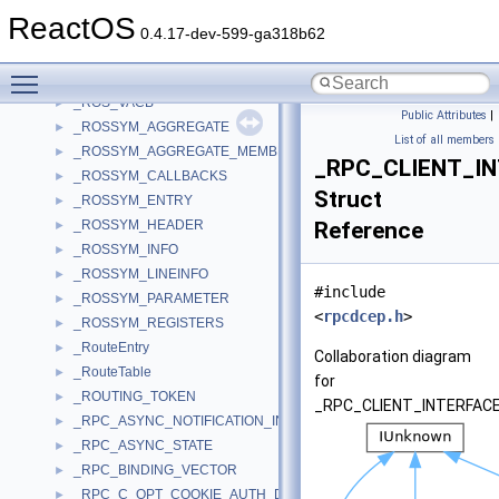
_ROPINFO
►
ReactOS
_ROS_APISET
►
0.4.17-dev-599-ga318b62
_ROS_MAP_REGISTER_ENTRY
►
Toggle main menu visibility
_ROS_SHARED_CACHE_MAP
►
_ROS_VACB
►
Public Attributes
|
_ROSSYM_AGGREGATE
►
List of all members
_ROSSYM_AGGREGATE_MEMBER
►
_RPC_CLIENT_I
_ROSSYM_CALLBACKS
►
Struct
_ROSSYM_ENTRY
►
_ROSSYM_HEADER
Reference
►
_ROSSYM_INFO
►
_ROSSYM_LINEINFO
►
#include
_ROSSYM_PARAMETER
►
<
rpcdcep.h
>
_ROSSYM_REGISTERS
►
_RouteEntry
►
Collaboration diagram
_RouteTable
►
for
_ROUTING_TOKEN
►
_RPC_CLIENT_INTERFACE
_RPC_ASYNC_NOTIFICATION_INFO
►
_RPC_ASYNC_STATE
►
_RPC_BINDING_VECTOR
►
_RPC_C_OPT_COOKIE_AUTH_DESCRIPTOR
►