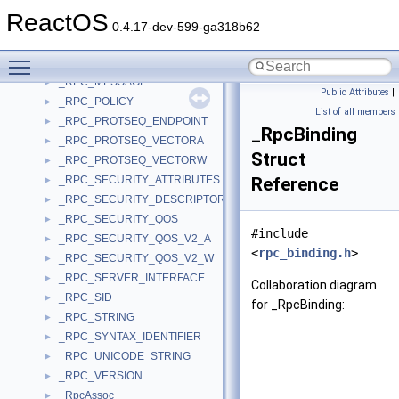
_RPC_CLIENT_INTERFACE
►
ReactOS
_RPC_HTTP_TRANSPORT_CREDENTIALS_A
►
0.4.17-dev-599-ga318b62
_RPC_HTTP_TRANSPORT_CREDENTIALS_W
►
Toggle main menu visibility
_RPC_IF_ID
►
_RPC_MESSAGE
►
Public Attributes
|
_RPC_POLICY
►
List of all members
_RPC_PROTSEQ_ENDPOINT
►
_RpcBinding
_RPC_PROTSEQ_VECTORA
►
Struct
_RPC_PROTSEQ_VECTORW
►
_RPC_SECURITY_ATTRIBUTES
Reference
►
_RPC_SECURITY_DESCRIPTOR
►
_RPC_SECURITY_QOS
►
#include
_RPC_SECURITY_QOS_V2_A
►
<
rpc_binding.h
>
_RPC_SECURITY_QOS_V2_W
►
_RPC_SERVER_INTERFACE
►
Collaboration diagram
_RPC_SID
►
for _RpcBinding:
_RPC_STRING
►
_RPC_SYNTAX_IDENTIFIER
►
_RPC_UNICODE_STRING
►
_RPC_VERSION
►
_RpcAssoc
►