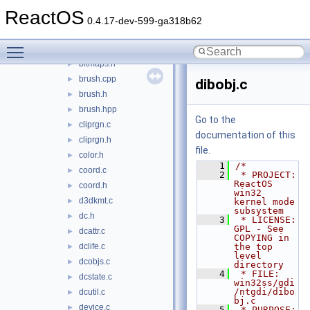
baseobj.hpp
►
ReactOS
bezier.c
►
0.4.17-dev-599-ga318b62
bitblt.c
►
Toggle main menu visibility
bitmaps.c
►
bitmaps.h
►
brush.cpp
►
dibobj.c
brush.h
►
brush.hpp
►
Go to the
cliprgn.c
►
documentation of this
cliprgn.h
►
file.
color.h
►
    1
/*
coord.c
►
    2
 * PROJECT:         
ReactOS 
coord.h
►
win32 
d3dkmt.c
►
kernel mode 
subsystem
dc.h
►
    3
 * LICENSE:         
GPL - See 
dcattr.c
►
COPYING in 
dclife.c
the top 
►
level 
dcobjs.c
►
directory
    4
 * FILE:            
dcstate.c
►
win32ss/gdi
/ntgdi/dibo
dcutil.c
►
bj.c
device.c
►
    5
 * PURPOSE:         