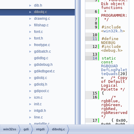
Dib object 
dib.h
►
functions
    6
 * 
dibobj.c
►
PROGRAMMER:
drawing.c
►
    7
 */
    8
fillshap.c
►
    9
#include 
<
win32k.h
>
font.c
►
   10
font.h
►
   11
#define 
NDEBUG
freetype.c
►
   12
#include 
<debug.h>
gdibatch.c
►
   13
gdidbg.c
   14
static
const
gdidebug.h
►
RGBQUAD
DefLogPalet
gdikdbgext.c
►
teQuads
[20] 
=   
/* Copy 
gdiobj.c
►
of Default 
gdiobj.h
►
Logical 
Palette */
gdipool.c
►
   15
{
   16
/* 
icm.c
►
rgbBlue, 
init.c
►
rgbGreen, 
rgbRed, 
intgdi.h
►
rgbReserved 
*/
line.c
►
   17
    { 0x00, 
metafile.c
►
0x00, 0x00, 
0x00 },
win32ss
gdi
ntgdi
dibobj.c
misc.h
►
   18
    { 0x00, 