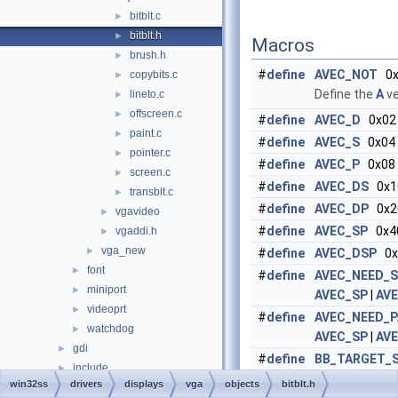
bitblt.c
►
bitblt.h
►
Macros
brush.h
►
#
define
AVEC_NOT
0x
copybits.c
►
Define the
A
ve
lineto.c
►
offscreen.c
►
#
define
AVEC_D
0x02
paint.c
►
#
define
AVEC_S
0x04
pointer.c
►
#
define
AVEC_P
0x08
screen.c
►
#
define
AVEC_DS
0x1
transblt.c
►
#
define
AVEC_DP
0x2
vgavideo
►
#
define
AVEC_SP
0x4
vgaddi.h
►
vga_new
►
#
define
AVEC_DSP
0x
font
►
#
define
AVEC_NEED_
miniport
►
AVEC_SP
|
AV
videoprt
►
#
define
AVEC_NEED_
watchdog
►
AVEC_SP
|
AV
gdi
►
#
define
BB_TARGET_
include
►
#
define
BB_TARGET_
win32ss
drivers
displays
vga
objects
bitblt.h
printing
►