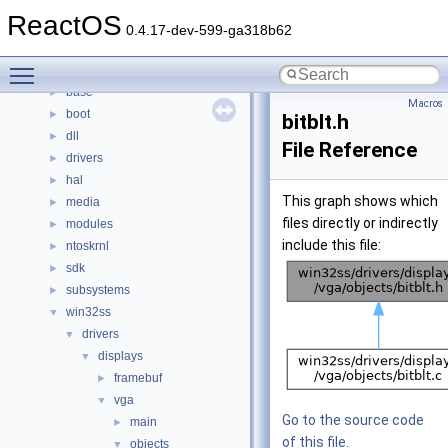
Namespaces
►
ReactOS
Classes
►
0.4.17-dev-599-ga318b62
Files
▼
Toggle main menu visibility
File List
▼
base
►
Macros
boot
►
bitblt.h
dll
►
File Reference
drivers
►
hal
►
This graph shows which
media
►
files directly or indirectly
modules
►
include this file:
ntoskrnl
►
sdk
►
subsystems
►
win32ss
▼
drivers
▼
displays
▼
framebuf
►
vga
▼
Go to the source code
main
►
of this file.
objects
▼