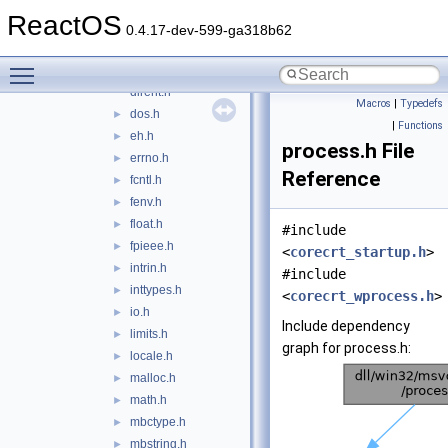
crtdbg.h
►
ReactOS
crtdefs.h
0.4.17-dev-599-ga318b62
ctype.h
►
Toggle main menu visibility
direct.h
►
dirent.h
Macros
|
Typedefs
dos.h
►
|
Functions
eh.h
►
process.h File
errno.h
►
Reference
fcntl.h
►
fenv.h
►
float.h
►
#include
fpieee.h
►
<
corecrt_startup.h
>
intrin.h
►
#include
inttypes.h
►
<
corecrt_wprocess.h
>
io.h
►
Include dependency
limits.h
►
graph for process.h:
locale.h
►
malloc.h
►
math.h
►
mbctype.h
►
mbstring.h
►