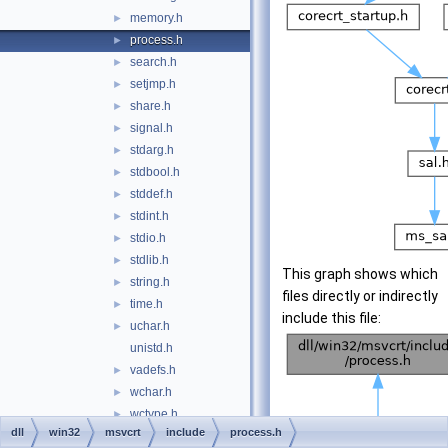
memory.h
►
process.h
►
search.h
►
setjmp.h
►
share.h
►
signal.h
►
stdarg.h
►
stdbool.h
►
stddef.h
►
stdint.h
►
stdio.h
►
stdlib.h
►
This graph shows which
string.h
►
files directly or indirectly
time.h
►
include this file:
uchar.h
►
unistd.h
vadefs.h
►
wchar.h
►
wctype.h
►
dll
win32
msvcrt
include
process.h
reactos
►