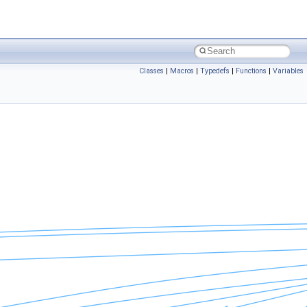
Classes
|
Macros
|
Typedefs
|
Functions
|
Variables