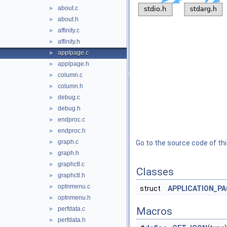
about.c
►
about.h
►
affinity.c
►
affinity.h
►
applpage.c
►
applpage.h
►
column.c
►
column.h
►
debug.c
►
debug.h
►
endproc.c
►
endproc.h
►
graph.c
►
Go to the source code of this
graph.h
►
graphctl.c
►
Classes
graphctl.h
►
optnmenu.c
►
struct
APPLICATION_PA
optnmenu.h
►
perfdata.c
Macros
►
perfdata.h
►