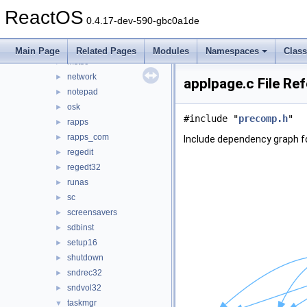
msconfig_new
►
ReactOS
mscutils
►
0.4.17-dev-590-gbc0a1de
mshta
►
mspaint
►
Main Page
Related Pages
Modules
Namespaces
Clas
mstsc
►
network
►
applpage.c File Re
notepad
►
osk
►
#include "
precomp.h
"
rapps
►
rapps_com
►
Include dependency graph fo
regedit
►
regedt32
►
runas
►
sc
►
screensavers
►
sdbinst
►
setup16
►
shutdown
►
sndrec32
►
sndvol32
►
taskmgr
▼