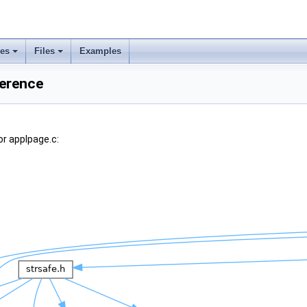
ses
Files
Examples
ference
r applpage.c: