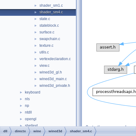
shader_sm1.c
►
shader_sm4.c
►
state.c
►
stateblock.c
►
surface.c
►
swapchain.c
►
texture.c
►
utils.c
►
vertexdeclaration.c
►
view.c
►
wined3d_gl.h
►
wined3d_main.c
►
wined3d_private.h
►
keyboard
►
nls
►
np
►
ntdll
►
opengl
►
shellext
►
Go to the source code
dll
directx
wine
wined3d
shader_sm4.c
win32
►
of this file.