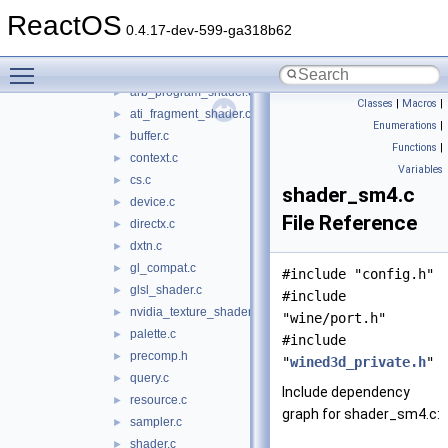
qcap
►
ReactOS
qedit
►
0.4.17-dev-599-ga318b62
quartz
►
Toggle main menu visibility
wined3d
▼
arb_program_shader.c
►
Classes
|
Macros
|
ati_fragment_shader.c
►
Enumerations
|
buffer.c
►
Functions
|
context.c
►
Variables
cs.c
►
shader_sm4.c
device.c
►
File Reference
directx.c
►
dxtn.c
►
gl_compat.c
►
#include "config.h"
glsl_shader.c
►
#include
nvidia_texture_shader.c
►
"wine/port.h"
palette.c
►
#include
precomp.h
►
"
wined3d_private.h
"
query.c
►
Include dependency
resource.c
►
graph for shader_sm4.c:
sampler.c
►
shader.c
►