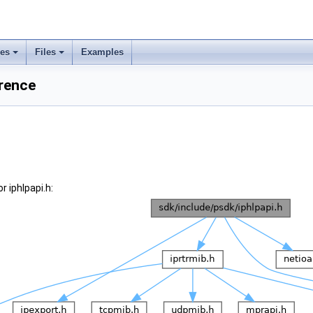
ses
Files
Examples
erence
 iphlpapi.h: