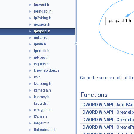
ioevent.h
►
ioringapi.h
►
ip2string.h
►
ipexport.h
►
iphlpapi.h
►
ipifcons.h
►
ipmib.h
►
iprtrmib.h
►
iptypes.h
►
isguids.h
►
knownfolders.h
►
ks.h
►
Go to the source code of this
ksdebug.h
►
ksmedia.h
►
Functions
ksproxy.h
►
ksuuids.h
DWORD
WINAPI
AddIPAd
ktmtypes.h
►
DWORD
WINAPI
CreateI
l2cmn.h
►
DWORD
WINAPI
CreateIp
largeint.h
►
DWORD
WINAPI
CreateP
libloaderapi.h
►