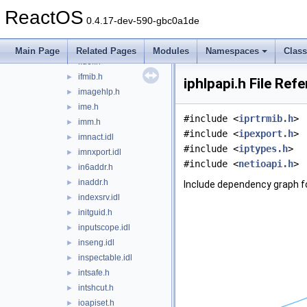
idispids.h
►
ReactOS
idndl.h
►
0.4.17-dev-590-gbc0a1de
ieautomation.idl
►
ieverp.h
►
Main Page
Related Pages
Modules
Namespaces
Clas
ifdef.h
►
ifmib.h
►
iphlpapi.h File Ref
imagehlp.h
►
ime.h
►
#include <
iprtrmib.h
>
imm.h
►
#include <
ipexport.h
>
imnact.idl
►
#include <
iptypes.h
>
imnxport.idl
►
#include <
netioapi.h
>
in6addr.h
►
inaddr.h
►
Include dependency graph for
indexsrv.idl
►
initguid.h
►
inputscope.idl
►
inseng.idl
►
inspectable.idl
►
intsafe.h
►
intshcut.h
►
ioapiset.h
►