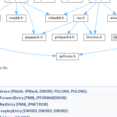
 file.
dress
(
IPAddr
,
IPMask
,
DWORD
,
PULONG
,
PULONG
)
pForwardEntry
(
PMIB_IPFORWARDROW
)
NetEntry
(
PMIB_IPNETROW
)
roxyArpEntry
(
DWORD
,
DWORD
,
DWORD
)