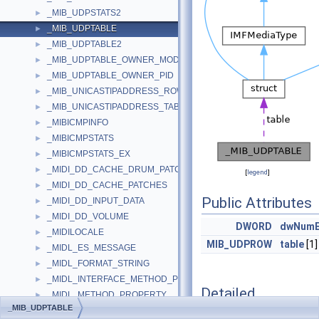
_MIB_UDPSTATS2
►
_MIB_UDPTABLE
►
_MIB_UDPTABLE2
►
_MIB_UDPTABLE_OWNER_MODULE
►
_MIB_UDPTABLE_OWNER_PID
►
_MIB_UNICASTIPADDRESS_ROW
►
_MIB_UNICASTIPADDRESS_TABLE
►
_MIBICMPINFO
►
_MIBICMPSTATS
►
_MIBICMPSTATS_EX
►
_MIDI_DD_CACHE_DRUM_PATCHES
►
[
legend
]
_MIDI_DD_CACHE_PATCHES
►
Public Attributes
_MIDI_DD_INPUT_DATA
►
_MIDI_DD_VOLUME
►
DWORD
dwNumE
_MIDILOCALE
►
MIB_UDPROW
table
[1]
_MIDL_ES_MESSAGE
►
_MIDL_FORMAT_STRING
►
_MIDL_INTERFACE_METHOD_PROPERTIES
►
Detailed
_MIDL_METHOD_PROPERTY
►
Description
_MIB_UDPTABLE
_MIDL_METHOD_PROPERTY_MAP
►