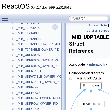
_MIB_TCPROW
►
ReactOS
_MIB_TCPROW2
►
0.4.17-dev-599-ga318b62
_MIB_TCPROW_OWNER_MODULE
►
Toggle main menu visibility
_MIB_TCPROW_OWNER_PID
►
_MIB_TCPSTATS
►
Public Attributes
|
_MIB_TCPSTATS2
►
List of all members
_MIB_TCPTABLE
►
_MIB_UDPTABLE
_MIB_TCPTABLE2
►
Struct
_MIB_TCPTABLE_OWNER_MODULE
►
_MIB_TCPTABLE_OWNER_PID
Reference
►
_MIB_UDP6ROW
►
_MIB_UDP6ROW_OWNER_MODULE
►
#include <
udpmib.h
>
_MIB_UDP6ROW_OWNER_PID
►
_MIB_UDP6TABLE
►
Collaboration diagram
_MIB_UDP6TABLE_OWNER_MODULE
►
for _MIB_UDPTABLE:
_MIB_UDP6TABLE_OWNER_PID
►
_MIB_UDPROW
►
_MIB_UDPROW2
►
_MIB_UDPROW_OWNER_MODULE
►
_MIB_UDPROW_OWNER_PID
►
_MIB_UDPSTATS
►