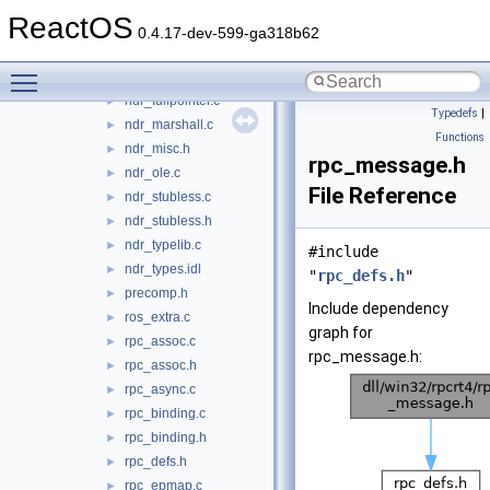
ncastatus.h
►
ReactOS
ndr_clientserver.c
►
0.4.17-dev-599-ga318b62
ndr_contexthandle.c
►
Toggle main menu visibility
ndr_es.c
►
ndr_fullpointer.c
►
Typedefs
|
ndr_marshall.c
►
Functions
ndr_misc.h
►
rpc_message.h
ndr_ole.c
►
File Reference
ndr_stubless.c
►
ndr_stubless.h
►
ndr_typelib.c
►
#include
ndr_types.idl
►
"
rpc_defs.h
"
precomp.h
►
Include dependency
ros_extra.c
►
graph for
rpc_assoc.c
►
rpc_message.h:
rpc_assoc.h
►
rpc_async.c
►
rpc_binding.c
►
rpc_binding.h
►
rpc_defs.h
►
rpc_epmap.c
►