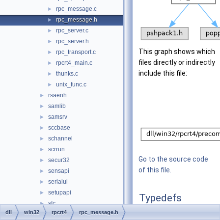
rpc_message.c
►
rpc_message.h
►
rpc_server.c
►
rpc_server.h
►
This graph shows which
rpc_transport.c
►
files directly or indirectly
rpcrt4_main.c
►
include this file:
thunks.c
►
unix_func.c
►
rsaenh
►
samlib
►
samsrv
►
sccbase
►
schannel
►
scrrun
►
Go to the source code
secur32
►
of this file.
sensapi
►
serialui
►
setupapi
►
Typedefs
sfc
►
dll
win32
rpcrt4
rpc_message.h
typedef
unsigned
int
N
sfc_os
►