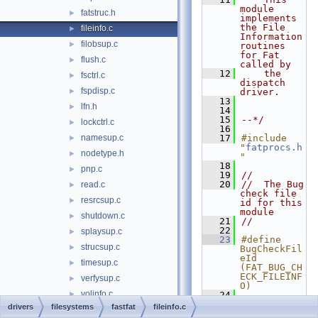
module 
fatstruc.h
►
implements 
the File 
fileinfo.c
►
Information 
filobsup.c
►
routines 
for Fat 
flush.c
►
called by
   12
    the 
fsctrl.c
►
dispatch 
fspdisp.c
►
driver.
   13
lfn.h
►
   14
   15
--*/
lockctrl.c
►
   16
namesup.c
   17
#include 
►
"
fatprocs.h
nodetype.h
►
"
   18
pnp.c
►
   19
//
   20
//  The Bug 
read.c
►
check file 
resrcsup.c
►
id for this 
module
shutdown.c
►
   21
//
   22
splaysup.c
►
   23
#define 
strucsup.c
►
BugCheckFil
eId                   
timesup.c
►
(FAT_BUG_CH
ECK_FILEINF
verfysup.c
►
O)
volinfo.c
►
   24
   25
//
drivers
filesystems
fastfat
fileinfo.c
workque.c
►
   26
//  The 