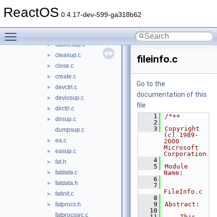
ext2
►
ReactOS
fastfat
▼
0.4.17-dev-599-ga318b62
acchksup.c
►
Toggle main menu visibility
allocsup.c
►
cachesup.c
►
cleanup.c
►
fileinfo.c
close.c
►
create.c
►
Go to the
devctrl.c
►
documentation of this
deviosup.c
►
file.
dirctrl.c
►
    1
/*++
dirsup.c
►
    2
    3
Copyright 
dumpsup.c
(c) 1989-
ea.c
►
2000 
Microsoft 
easup.c
►
Corporation
    4
fat.h
►
    5
Module 
fatdata.c
Name:
►
    6
fatdata.h
►
    7
FileInfo.c
fatinit.c
►
    8
    9
Abstract:
fatprocs.h
►
   10
fatprocssrc.c
   11
    This 