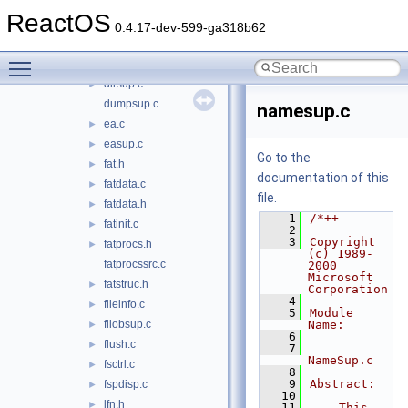
create.c
►
ReactOS
devctrl.c
►
0.4.17-dev-599-ga318b62
deviosup.c
►
Toggle main menu visibility
dirctrl.c
►
dirsup.c
►
dumpsup.c
namesup.c
ea.c
►
easup.c
►
Go to the
fat.h
►
documentation of this
fatdata.c
►
file.
fatdata.h
►
    1
/*++
fatinit.c
►
    2
    3
Copyright 
fatprocs.h
►
(c) 1989-
fatprocssrc.c
2000 
Microsoft 
fatstruc.h
►
Corporation
    4
fileinfo.c
►
    5
Module 
filobsup.c
Name:
►
    6
flush.c
►
    7
NameSup.c
fsctrl.c
►
    8
    9
Abstract:
fspdisp.c
►
   10
lfn.h
►
   11
    This 