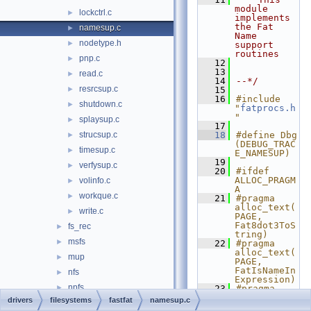
module 
lockctrl.c
►
implements 
the Fat 
namesup.c
►
Name 
nodetype.h
►
support 
routines
pnp.c
►
   12
   13
read.c
►
   14
--*/
resrcsup.c
►
   15
   16
#include 
shutdown.c
►
"
fatprocs.h
"
splaysup.c
►
   17
strucsup.c
   18
#define Dbg                              
►
(DEBUG_TRAC
timesup.c
►
E_NAMESUP)
   19
verfysup.c
►
   20
#ifdef 
ALLOC_PRAGM
volinfo.c
►
A
workque.c
►
   21
#pragma 
alloc_text(
write.c
►
PAGE, 
Fat8dot3ToS
fs_rec
►
tring)
msfs
►
   22
#pragma 
alloc_text(
mup
►
PAGE, 
FatIsNameIn
nfs
►
Expression)
npfs
►
   23
#pragma 
alloc_text(
drivers
filesystems
fastfat
namesup.c
ntfs
►
PAGE, 