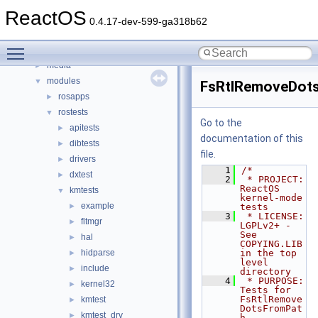
boot
►
ReactOS
dll
►
0.4.17-dev-599-ga318b62
drivers
►
Toggle main menu visibility
hal
►
media
►
modules
▼
FsRtlRemoveDot
rosapps
►
rostests
▼
Go to the
apitests
►
documentation of this
dibtests
►
file.
drivers
►
    1
/*
dxtest
►
    2
 * PROJECT:         
ReactOS 
kmtests
▼
kernel-mode 
example
►
tests
    3
 * LICENSE:         
fltmgr
►
LGPLv2+ - 
See 
hal
►
COPYING.LIB 
hidparse
in the top 
►
level 
include
►
directory
    4
 * PURPOSE:         
kernel32
►
Tests for 
FsRtlRemove
kmtest
►
DotsFromPat
kmtest_drv
►
h