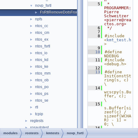
    5
 * 
novp_fsrtl
▼
PROGRAMMER:      
Pierre 
FsRtlRemoveDotsFromPath.c
►
Schweitzer 
npfs
►
<pierre@rea
ctos.org>
ntos_cc
►
    6
 */
    7
ntos_cm
►
    8
#include 
ntos_ex
►
<
kmt_test.h
>
ntos_fsrtl
►
    9
   10
#define 
ntos_io
►
NDEBUG
ntos_kd
   11
#include 
►
<debug.h>
ntos_ke
►
   12
   13
#define 
ntos_mm
►
InitConstSt
ring(s, c)                    
ntos_ob
►
\
ntos_po
►
   14
wcscpy(s.Bu
ntos_ps
►
ffer, c);                         
\
ntos_se
►
   15
rtl
►
s.Buffer[si
zeof(c) / 
tcpip
►
sizeof(WCHA
R) - 1] = 
regtests
►
0; \
rosautotest
►
   16
s.Length = 
modules
rostests
kmtests
novp_fsrtl
tests
►
sizeof(c) - 