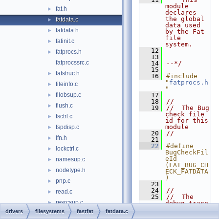
module 
fat.h
►
declares 
the global 
fatdata.c
►
data used 
fatdata.h
►
by the Fat 
file 
fatinit.c
►
system.
   12
fatprocs.h
►
   13
fatprocssrc.c
   14
--*/
   15
fatstruc.h
►
   16
#include 
"
fatprocs.h
fileinfo.c
►
"
filobsup.c
   17
►
   18
//
flush.c
►
   19
//  The Bug 
check file 
fsctrl.c
►
id for this 
module
fspdisp.c
►
   20
//
lfn.h
►
   21
   22
#define 
lockctrl.c
►
BugCheckFil
eId                   
namesup.c
►
(FAT_BUG_CH
nodetype.h
►
ECK_FATDATA
)
pnp.c
►
   23
   24
//
read.c
►
   25
//  The 
resrcsup.c
►
debug trace 
level
drivers
filesystems
fastfat
fatdata.c
shutdown.c
►
   26
//