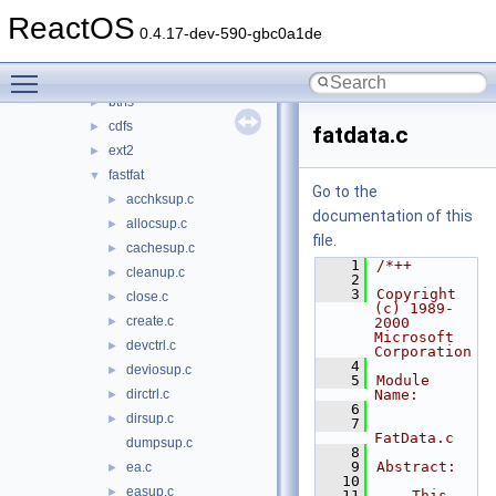
bluetooth
►
ReactOS
bus
►
0.4.17-dev-590-gbc0a1de
crypto
►
Toggle main menu visibility
filesystems
▼
btrfs
►
cdfs
►
fatdata.c
ext2
►
fastfat
▼
Go to the
acchksup.c
►
documentation of this
allocsup.c
►
file.
cachesup.c
►
    1
/*++
cleanup.c
►
    2
    3
Copyright 
close.c
►
(c) 1989-
create.c
►
2000 
Microsoft 
devctrl.c
►
Corporation
    4
deviosup.c
►
    5
Module 
dirctrl.c
Name:
►
    6
dirsup.c
►
    7
FatData.c
dumpsup.c
    8
    9
Abstract:
ea.c
►
   10
easup.c
►
   11
    This 