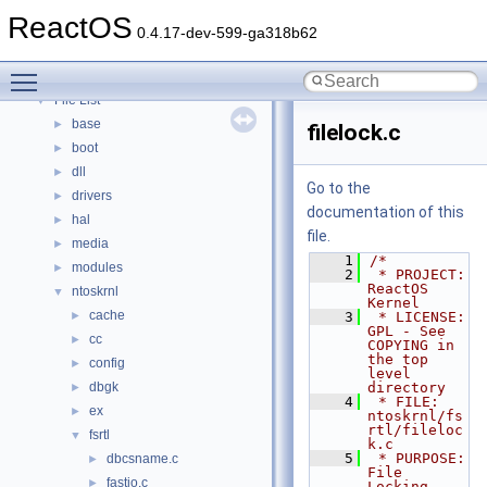
Modules
►
ReactOS
Namespaces
►
0.4.17-dev-599-ga318b62
Classes
►
Toggle main menu visibility
Files
▼
File List
▼
base
►
filelock.c
boot
►
dll
►
Go to the
drivers
►
documentation of this
hal
►
file.
media
►
    1
/*
modules
►
    2
 * PROJECT:         
ReactOS 
ntoskrnl
▼
Kernel
cache
►
    3
 * LICENSE:         
GPL - See 
cc
►
COPYING in 
the top 
config
►
level 
dbgk
directory
►
    4
 * FILE:            
ex
►
ntoskrnl/fs
rtl/fileloc
fsrtl
▼
k.c
    5
 * PURPOSE:         
dbcsname.c
►
File 
fastio.c
►
Locking 