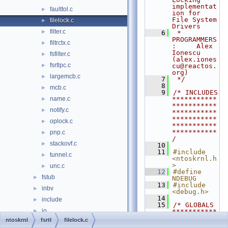
implementat
faulttol.c
►
ion for 
File System 
filelock.c
►
Drivers
filter.c
►
    6
 * 
PROGRAMMERS
filtrctx.c
►
:     Alex 
Ionescu 
fsfilter.c
►
(alex.iones
fsrtlpc.c
►
cu@reactos.
org)
largemcb.c
►
    7
 */
    8
mcb.c
►
    9
/* INCLUDES 
name.c
***********
►
***********
notify.c
►
***********
***********
oplock.c
►
***********
***********
pnp.c
►
/
stackovf.c
►
   10
   11
#include 
tunnel.c
►
<ntoskrnl.h
>
unc.c
►
   12
#define 
fstub
►
NDEBUG
   13
#include 
inbv
►
<debug.h>
   14
include
►
   15
/* GLOBALS 
io
►
***********
***********
ntoskrnl
fsrtl
filelock.c
kd
►
***********