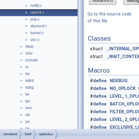
notify.c
►
oplock.c
►
Go to the source code
pnp.c
►
of this file.
stackovf.c
►
tunnel.c
►
Classes
unc.c
►
fstub
►
struct
_INTERNAL_O
inbv
►
struct
_WAIT_CONTE
include
►
io
►
Macros
kd
►
#
define
NDEBUG
kd64
►
kdbg
►
#
define
NO_OPLOCK
0
ke
►
#
define
LEVEL_1_OPL
lpc
►
#
define
BATCH_OPLO
mm
►
#
define
FILTER_OPLO
ob
►
#
define
LEVEL_2_OPL
po
►
#
define
EXCLUSIVE_L
ps
►
ntoskrnl
fsrtl
oplock.c
#
define
PENDING_LO
rtl
►