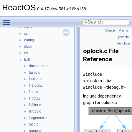
hal
►
ReactOS
media
►
0.4.17-dev-581-g16bb138
modules
►
Toggle main menu visibility
ntoskrnl
▼
cache
►
Classes
|
Macros
|
cc
►
Typedefs
|
config
►
Functions
dbgk
►
oplock.c File
ex
►
Reference
fsrtl
▼
dbcsname.c
►
fastio.c
►
#include
faulttol.c
►
<ntoskrnl.h>
filelock.c
►
#include <debug.h>
filter.c
►
Include dependency
filtrctx.c
►
graph for oplock.c:
fsfilter.c
►
fsrtlpc.c
►
largemcb.c
►
mcb.c
►
name.c
►