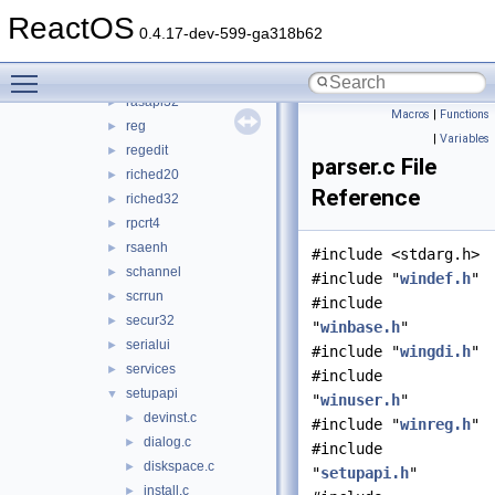
psapi
►
ReactOS
qedit
►
0.4.17-dev-599-ga318b62
qmgr
►
Toggle main menu visibility
quartz
►
rasapi32
►
Macros
|
Functions
reg
►
|
Variables
regedit
►
parser.c File
riched20
►
Reference
riched32
►
rpcrt4
►
rsaenh
►
#include <stdarg.h>
schannel
►
#include "
windef.h
"
scrrun
►
#include
secur32
►
"
winbase.h
"
serialui
►
#include "
wingdi.h
"
services
►
#include
setupapi
▼
"
winuser.h
"
devinst.c
►
#include "
winreg.h
"
dialog.c
►
#include
diskspace.c
►
"
setupapi.h
"
install.c
►