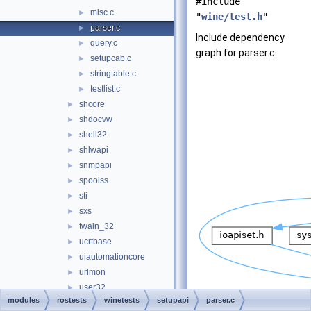
#include
misc.c
►
"
wine/test.h
"
parser.c
►
Include dependency
query.c
►
graph for parser.c:
setupcab.c
►
stringtable.c
►
testlist.c
►
shcore
►
shdocvw
►
shell32
►
shlwapi
►
snmpapi
►
spoolss
►
sti
►
sxs
►
twain_32
►
ucrtbase
►
uiautomationcore
►
urlmon
►
user32
►
modules
rostests
winetests
setupapi
parser.c
userenv
►