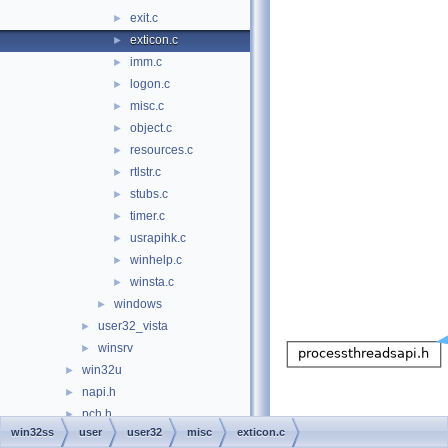
exit.c
►
exticon.c
►
imm.c
►
logon.c
►
misc.c
►
object.c
►
resources.c
►
rtlstr.c
►
stubs.c
►
timer.c
►
usrapihk.c
►
winhelp.c
►
winsta.c
►
windows
►
user32_vista
►
winsrv
►
win32u
►
napi.h
►
pch.h
►
win32ss
user
user32
misc
exticon.c
w32ksvc32.h