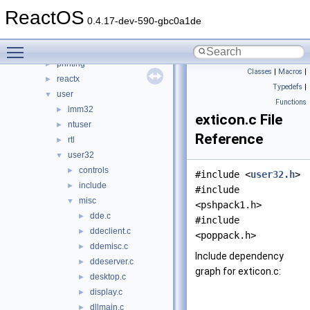
win32ss
▼
ReactOS
drivers
►
0.4.17-dev-590-gbc0a1de
gdi
►
Toggle main menu visibility
include
►
printing
►
Classes
|
Macros
|
reactx
►
Typedefs
|
user
▼
Functions
imm32
►
exticon.c File
ntuser
►
Reference
rtl
►
user32
▼
controls
►
#include <
user32.h
>
include
►
#include
misc
▼
<pshpack1.h>
dde.c
►
#include
ddeclient.c
►
<poppack.h>
ddemisc.c
►
Include dependency
ddeserver.c
►
graph for exticon.c:
desktop.c
►
display.c
►
dllmain.c
►