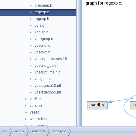
graph for regexp.c:
precomp.h
►
regexp.c
►
regexp.h
►
utils.c
►
vbdisp.c
►
vbregexp.c
►
vbscript.c
►
vbscript.h
►
vbscript_classes.idl
►
vbscript_defs.h
►
vbscript_main.c
►
vbsglobal.idl
►
vbsregexp10.idl
►
vbsregexp55.idl
►
verifier
►
version
►
vssapi
►
wbemdisp
►
wbemprox
►
dll
win32
vbscript
regexp.c
wdmaud.drv
►