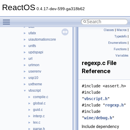
ubtrfs
►
ReactOS
ucdfs
►
0.4.17-dev-599-ga318b62
ucrtbase
►
Toggle main menu visibility
uext2
►
ufat
►
Classes
|
Macros
|
ufatx
►
Typedefs
|
uiautomationcore
►
Enumerations
|
untfs
►
Functions
|
updspapi
►
Variables
url
►
regexp.c File
urlmon
►
Reference
userenv
►
usp10
►
uxtheme
►
#include <assert.h>
vbscript
▼
#include
compile.c
►
"
vbscript.h
"
global.c
►
#include "
regexp.h
"
guid.c
►
#include
interp.c
►
"
wine/debug.h
"
lex.c
►
Include dependency
parse.h
►