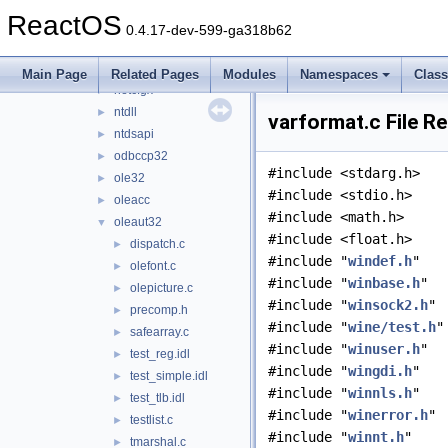
msxml3
►
ReactOS
msxml4
►
0.4.17-dev-599-ga318b62
msxml6
►
netapi32
►
Main Page
Related Pages
Modules
Namespaces
Clas
netcfgx
►
ntdll
►
varformat.c File R
ntdsapi
►
odbccp32
►
#include <stdarg.h>
ole32
►
#include <stdio.h>
oleacc
►
#include <math.h>
oleaut32
▼
#include <float.h>
dispatch.c
►
#include "
windef.h
"
olefont.c
►
#include "
winbase.h
"
olepicture.c
►
#include "
winsock2.h
"
precomp.h
►
#include "
wine/test.h
"
safearray.c
►
#include "
winuser.h
"
test_reg.idl
►
#include "
wingdi.h
"
test_simple.idl
►
#include "
winnls.h
"
test_tlb.idl
►
#include "
winerror.h
"
testlist.c
►
#include "
winnt.h
"
tmarshal.c
►