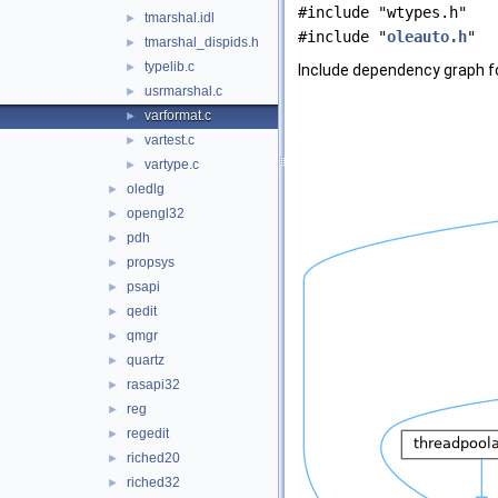
#include "wtypes.h"
tmarshal.idl
►
#include "
oleauto.h
"
tmarshal_dispids.h
►
typelib.c
►
Include dependency graph fo
usrmarshal.c
►
varformat.c
►
vartest.c
►
vartype.c
►
oledlg
►
opengl32
►
pdh
►
propsys
►
psapi
►
qedit
►
qmgr
►
quartz
►
rasapi32
►
reg
►
regedit
►
riched20
►
riched32
►