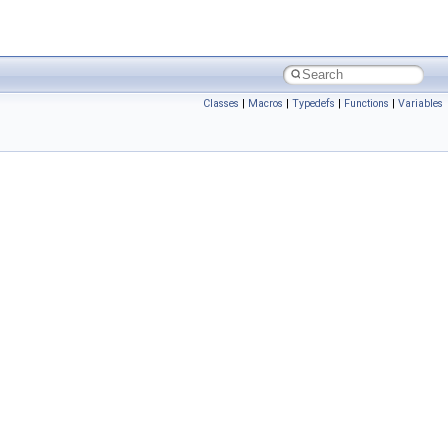
Classes
|
Macros
|
Typedefs
|
Functions
|
Variables