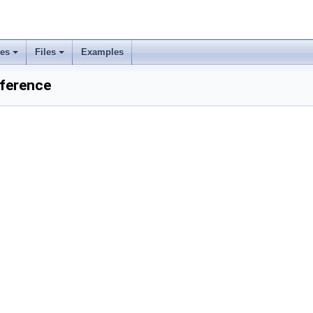
ses
Files
Examples
eference