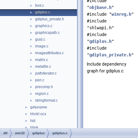
#include
font.c
►
"
objbase.h
"
gdiplus.c
►
#include "
winreg.h
"
gdiplus_private.h
►
#include
graphics.c
►
"shlwapi.h"
graphicspath.c
►
#include
guid.c
►
"
gdiplus.h
"
image.c
►
#include
imageattributes.c
►
"
gdiplus_private.h
"
matrix.c
►
Include dependency
metafile.c
►
graph for gdiplus.c:
pathiterator.c
►
pen.c
►
precomp.h
►
region.c
►
stringformat.c
►
getuname
►
hhctrl.ocx
►
hid
►
hlink
►
dll
win32
gdiplus
gdiplus.c
hnetcfg
►