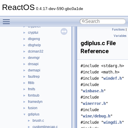
crtdll
►
ReactOS
crypt32
►
0.4.17-dev-590-gbc0a1de
cryptdlg
►
Toggle main menu visibility
cryptdll
►
cryptnet
►
Functions
|
cryptui
►
Variables
dbgeng
►
gdiplus.c File
dbghelp
►
Reference
dciman32
►
devmgr
►
dnsapi
►
#include <stdarg.h>
dwmapi
►
#include <math.h>
faultrep
►
#include "
windef.h
"
fltlib
►
#include
fmifs
►
"
winbase.h
"
fontsub
►
#include
framedyn
►
"
winerror.h
"
fusion
►
#include
gdiplus
▼
"
wine/debug.h
"
brush.c
►
#include "
wingdi.h
"
customlinecap.c
►