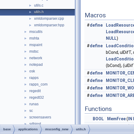
utils.c
►
utils.h
►
Macros
xmldomparser.cpp
►
#
define
LoadResource
xmldomparser.hpp
►
LoadResource
mscutils
►
NULL
)
mshta
►
mspaint
►
#
define
LoadConditio
mstsc
►
bCond, uIDifT,
network
►
LoadConditio
notepad
►
(bCond), (uIDifT
osk
►
#
define
MONITOR_CE
rapps
►
#
define
MONITOR_CL
rapps_com
►
#
define
MONITOR_WO
regedit
►
#
define
MONITOR_AR
regedt32
►
runas
►
Functions
sc
►
screensavers
►
BOOL
MemFree
(
IN
sdbinst
►
PVOID
MemAlloc
(
IN
base
applications
msconfig_new
utils.h
setup16
►
SIZE_T
dwByt