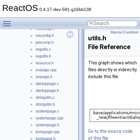
freeldrpage.c
►
ReactOS
freeldrpage.h
►
0.4.17-dev-581-g16bb138
generalpage.c
►
Toggle main menu visibility
generalpage.h
►
msconfig.c
►
Macros
|
Functions
msconfig.h
►
utils.h
precomp.h
►
File Reference
regutils.c
►
regutils.h
►
This graph shows which
resource.h
►
files directly or indirectly
srvpage.cpp
►
include this file:
srvpage.h
►
startuppage.c
►
startuppage.h
►
stringutils.c
►
stringutils.h
►
systempage.c
►
systempage.cpp
►
systempage.h
►
Go to the source code
toolspage.cpp
►
of this file.
toolspage.h
►