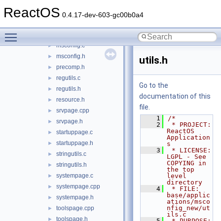
freeldrpage.c
►
ReactOS
freeldrpage.h
►
0.4.17-dev-603-gc00b0a4
generalpage.c
►
Toggle main menu visibility
generalpage.h
►
msconfig.c
►
msconfig.h
►
utils.h
precomp.h
►
regutils.c
►
Go to the
regutils.h
►
documentation of this
resource.h
►
file.
srvpage.cpp
►
    1
/*
srvpage.h
►
    2
 * PROJECT:     
ReactOS 
startuppage.c
►
Application
startuppage.h
►
s
    3
 * LICENSE:     
stringutils.c
►
LGPL - See 
COPYING in 
stringutils.h
►
the top 
systempage.c
level 
►
directory
systempage.cpp
►
    4
 * FILE:        
base/applic
systempage.h
►
ations/msco
nfig_new/ut
toolspage.cpp
►
ils.c
toolspage.h
►
    5
 * PURPOSE:     