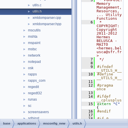
Memory 
utils.c
►
Management, 
Resources, 
utils.h
►
... Utility 
xmldomparser.cpp
►
Functions
    6
 * 
xmldomparser.hpp
►
COPYRIGHT:   
Copyright 
mscutils
►
2011-2012 
mshta
►
Hermes 
BELUSCA - 
mspaint
►
MAITO 
<hermes.bel
mstsc
►
usca@sfr.fr
network
>
►
    7
 */
notepad
►
    8
    9
#ifndef 
osk
►
__UTILS_H__
   10
#define 
rapps
►
__UTILS_H__
rapps_com
►
   11
   12
#pragma 
regedit
►
once
   13
regedt32
►
   14
#ifdef 
runas
►
__cplusplus
   15
extern
"C"
sc
►
{
   16
#endif
screensavers
►
   17
sdbinst
►
   18
#if 0
   19
VOID
base
applications
msconfig_new
utils.h
setup16
►
   20
MemInit
(
IN