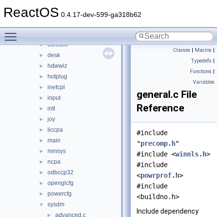
appcompat
►
ReactOS
cpl
▼
0.4.17-dev-599-ga318b62
access
►
Toggle main menu visibility
appwiz
►
console
►
Classes
|
Macros
|
desk
►
Typedefs
|
hdwwiz
►
Functions
|
hotplug
►
Variables
inetcpl
►
general.c File
input
►
Reference
intl
►
joy
►
liccpa
►
#include
main
►
"
precomp.h
"
mmsys
►
#include <
winnls.h
>
ncpa
►
#include
odbccp32
►
<
powrprof.h
>
openglcfg
►
#include
powercfg
►
<buildno.h>
sysdm
▼
Include dependency
advanced.c
►