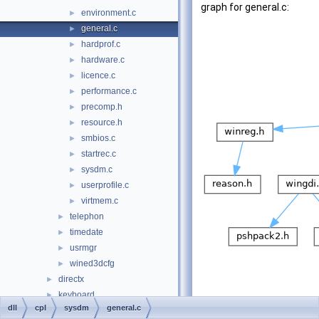
graph for general.c:
environment.c
►
general.c
►
hardprof.c
►
hardware.c
►
licence.c
►
performance.c
►
precomp.h
►
resource.h
►
smbios.c
►
startrec.c
►
sysdm.c
►
userprofile.c
►
virtmem.c
►
telephon
►
timedate
►
usrmgr
►
wined3dcfg
►
directx
►
keyboard
►
dll
cpl
sysdm
general.c
nls
►