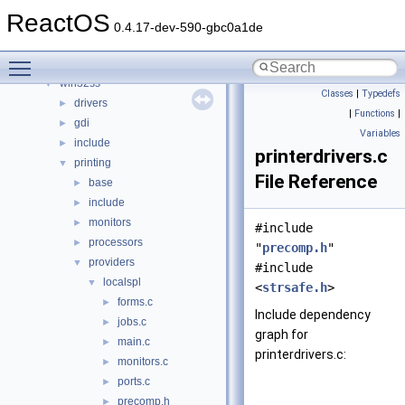
modules
►
ReactOS
ntoskrnl
►
0.4.17-dev-590-gbc0a1de
sdk
►
Toggle main menu visibility
subsystems
►
win32ss
▼
Classes
|
Typedefs
drivers
►
|
Functions
|
gdi
►
Variables
include
►
printerdrivers.c
printing
▼
File Reference
base
►
include
►
monitors
►
#include
processors
►
"
precomp.h
"
providers
▼
#include
localspl
▼
<
strsafe.h
>
forms.c
►
Include dependency
jobs.c
►
graph for
main.c
►
printerdrivers.c:
monitors.c
►
ports.c
►
precomp.h
►