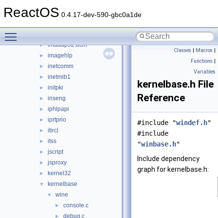
iccvid
►
ReactOS
ieframe
►
0.4.17-dev-590-gbc0a1de
iernonce
►
Toggle main menu visibility
ifmon
►
imaadp32.acm
►
Classes
|
Macros
|
imagehlp
►
Functions
|
inetcomm
►
Variables
inetmib1
►
kernelbase.h File
initpki
►
Reference
inseng
►
iphlpapi
►
iprtprio
►
#include "
windef.h
"
itircl
►
#include
itss
►
"
winbase.h
"
jscript
►
Include dependency
jsproxy
►
graph for kernelbase.h:
kernel32
►
kernelbase
▼
wine
▼
console.c
►
debug.c
►