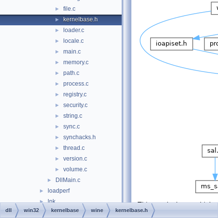
file.c
►
kernelbase.h
►
loader.c
►
locale.c
►
main.c
►
memory.c
►
path.c
►
process.c
►
registry.c
►
security.c
►
string.c
►
sync.c
►
synchacks.h
►
thread.c
►
version.c
►
volume.c
►
DllMain.c
►
loadperf
►
lpk
►
This graph shows which
dll
win32
kernelbase
wine
kernelbase.h
lsasrv
►
files directly or indirectly