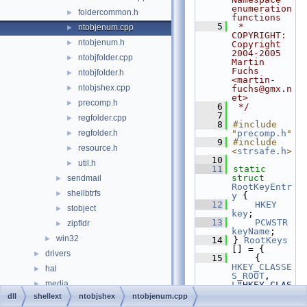
enumeration 
foldercommon.h
►
functions
    5
 * 
ntobjenum.cpp
►
COPYRIGHT:   
ntobjenum.h
►
Copyright 
2004-2005 
ntobjfolder.cpp
►
Martin 
Fuchs 
ntobjfolder.h
►
<martin-
ntobjshex.cpp
►
fuchs@gmx.n
et>
precomp.h
►
    6
 */
    7
regfolder.cpp
►
    8
#include 
regfolder.h
"
precomp.h
"
►
    9
#include 
resource.h
►
<
strsafe.h
>
   10
util.h
►
   11
static
struct 
sendmail
►
RootKeyEntr
shellbtrfs
►
y
 {
   12
HKEY
stobject
►
key
;
   13
PCWSTR
zipfldr
►
keyName
;
win32
►
   14
} 
RootKeys
[] = {
drivers
►
   15
    { 
HKEY_CLASSE
hal
►
S_ROOT
, 
media
►
L
"HKEY_CLAS
SES_ROOT"
dll
shellext
ntobjshex
ntobjenum.cpp
modules
►
},