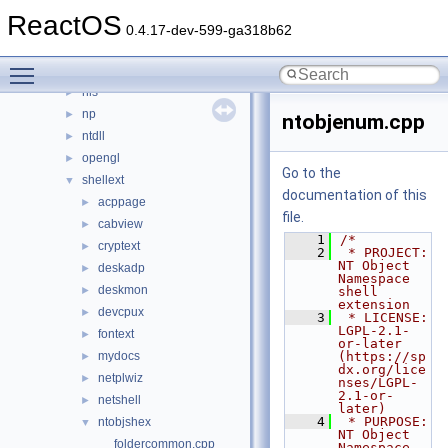
appcompat
►
ReactOS
cpl
►
0.4.17-dev-599-ga318b62
directx
►
Toggle main menu visibility
keyboard
►
nls
►
np
►
ntobjenum.cpp
ntdll
►
opengl
►
Go to the
shellext
▼
documentation of this
acppage
►
file.
cabview
►
    1
/*
cryptext
►
    2
 * PROJECT:     
NT Object 
deskadp
►
Namespace 
deskmon
►
shell 
extension
devcpux
►
    3
 * LICENSE:     
LGPL-2.1-
fontext
►
or-later 
mydocs
(https://sp
►
dx.org/lice
netplwiz
►
nses/LGPL-
2.1-or-
netshell
►
later)
    4
 * PURPOSE:     
ntobjshex
▼
NT Object 
foldercommon.cpp
Namespace 