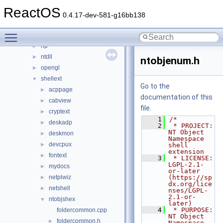
cpl
►
ReactOS
directx
►
0.4.17-dev-581-g16bb138
keyboard
►
Toggle main menu visibility
nls
►
np
►
ntdll
►
ntobjenum.h
opengl
►
shellext
▼
Go to the
acppage
►
documentation of this
cabview
►
file.
cryptext
►
    1
/*
deskadp
►
    2
 * PROJECT:     
NT Object 
deskmon
►
Namespace 
devcpux
►
shell 
extension
fontext
►
    3
 * LICENSE:     
LGPL-2.1-
mydocs
►
or-later 
netplwiz
(https://sp
►
dx.org/lice
netshell
►
nses/LGPL-
2.1-or-
ntobjshex
▼
later)
    4
 * PURPOSE:     
foldercommon.cpp
NT Object 
foldercommon.h
►
Namespace 