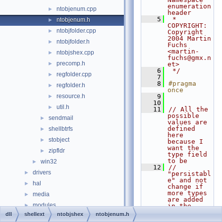
enumeration 
ntobjenum.cpp
►
header
    5
 * 
ntobjenum.h
►
COPYRIGHT:   
ntobjfolder.cpp
►
Copyright 
2004 Martin 
ntobjfolder.h
►
Fuchs 
<martin-
ntobjshex.cpp
►
fuchs@gmx.n
precomp.h
►
et>
    6
 */
regfolder.cpp
►
    7
    8
#pragma 
regfolder.h
►
once
resource.h
    9
►
   10
util.h
►
   11
// All the 
possible 
sendmail
►
values are 
defined 
shellbtrfs
►
here 
stobject
►
because I 
want the 
zipfldr
►
type field 
to be
win32
►
   12
// 
drivers
►
"persistabl
e" and not 
hal
►
change if 
more types 
media
►
are added 
modules
►
in the 
future.
dll
shellext
ntobjshex
ntobjenum.h
ntoskrnl
►
   13
enum