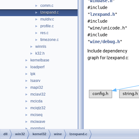
"
winbase.h
"
comm.c
►
#include
lzexpand.c
►
"
lzexpand.h
"
muldiv.c
►
#include
profile.c
►
"wine/unicode.h"
res.c
►
#include
timezone.c
►
"
wine/debug.h
"
winnls
►
Include dependency
k32.h
►
graph for lzexpand.c:
kernelbase
►
loadperf
►
lpk
►
lsasrv
►
mapi32
►
mciavi32
►
mcicda
►
mciqtz32
►
mciseq
►
mciwave
►
mgmtapi
►
dll
win32
kernel32
wine
lzexpand.c
mlang
►