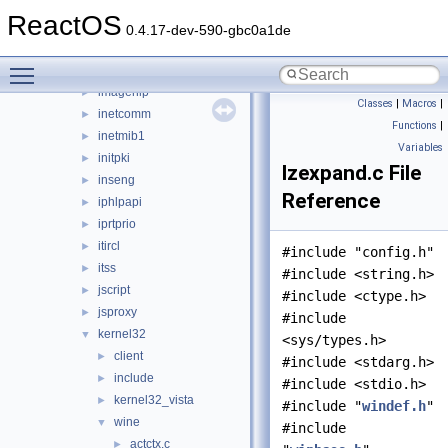
ieframe
►
ReactOS
iernonce
►
0.4.17-dev-590-gbc0a1de
ifmon
►
Toggle main menu visibility
imaadp32.acm
►
imagehlp
►
Classes
|
Macros
|
inetcomm
►
Functions
|
inetmib1
►
Variables
initpki
►
lzexpand.c File
inseng
►
Reference
iphlpapi
►
iprtprio
►
itircl
►
#include "config.h"
itss
►
#include <string.h>
jscript
►
#include <ctype.h>
jsproxy
►
#include
kernel32
▼
<sys/types.h>
client
►
#include <stdarg.h>
include
►
#include <stdio.h>
kernel32_vista
►
#include "
windef.h
"
wine
▼
#include
actctx.c
►