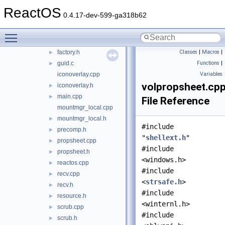
contextmenu.h
ReactOS
►
0.4.17-dev-599-ga318b62
devices.cpp
►
devices.h
►
Toggle main menu visibility
factory.cpp
factory.h
Classes
|
Macros
|
►
guid.c
Functions
|
►
iconoverlay.cpp
Variables
volpropsheet.cp
iconoverlay.h
►
main.cpp
►
File Reference
mountmgr_local.cpp
mountmgr_local.h
►
#include
precomp.h
►
"
shellext.h
"
propsheet.cpp
►
#include
propsheet.h
►
<windows.h>
reactos.cpp
►
#include
recv.cpp
►
<
strsafe.h
>
recv.h
►
#include
resource.h
►
<winternl.h>
scrub.cpp
►
#include
scrub.h
►