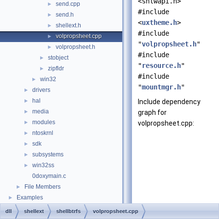
<shlwapi.h>
send.cpp
►
#include
send.h
►
<
uxtheme.h
>
shellext.h
►
#include
volpropsheet.cpp
►
"
volpropsheet.h
"
volpropsheet.h
►
#include
stobject
►
"
resource.h
"
zipfldr
►
#include
win32
►
"
mountmgr.h
"
drivers
►
hal
►
Include dependency
media
►
graph for
modules
►
volpropsheet.cpp:
ntoskrnl
►
sdk
►
subsystems
►
win32ss
►
0doxymain.c
File Members
►
Examples
►
dll
shellext
shellbtrfs
volpropsheet.cpp