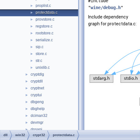
#include
proplist.c
►
"
wine/debug.h
"
protectdata.c
►
Include dependency
provstore.c
►
graph for protectdata.c:
regstore.c
►
rootstore.c
►
serialize.c
►
sip.c
►
store.c
►
str.c
►
unixlib.c
►
cryptdlg
►
cryptdll
►
cryptnet
►
cryptui
►
dbgeng
►
dbghelp
►
dciman32
►
devmgr
►
dnsapi
►
dll
win32
crypt32
protectdata.c
dwmapi
►