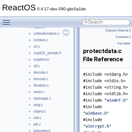
reactos
►
ReactOS
wine
►
0.4.17-dev-590-gbc0a1de
base64.c
►
Toggle main menu visibility
cert.c
►
chain.c
►
Classes
|
Macros
|
collectionstore.c
►
Functions
|
context.c
►
Variables
crl.c
►
protectdata.c
crypt32_private.h
►
File Reference
cryptres.h
►
ctl.c
►
decode.c
►
#include <stdarg.h>
encode.c
►
#include <stdio.h>
filestore.c
►
#include <string.h>
main.c
►
#include <stdlib.h>
message.c
►
#include "
windef.h
"
msg.c
►
#include
object.c
►
"
winbase.h
"
oid.c
►
#include
pfx.c
►
"
wincrypt.h
"
precomp.h
►