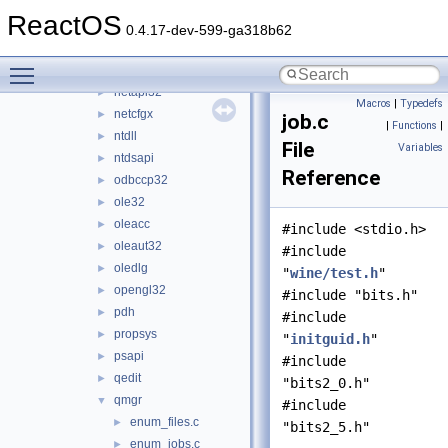
msvfw32
►
ReactOS
msxml3
►
0.4.17-dev-599-ga318b62
msxml4
►
Toggle main menu visibility
msxml6
►
netapi32
►
Macros
|
Typedefs
netcfgx
►
job.c
|
Functions
|
ntdll
►
File
Variables
ntdsapi
►
Reference
odbccp32
►
ole32
►
oleacc
►
#include <stdio.h>
oleaut32
►
#include
oledlg
►
"
wine/test.h
"
opengl32
►
#include "bits.h"
pdh
►
#include
propsys
►
"
initguid.h
"
psapi
►
#include
qedit
►
"bits2_0.h"
qmgr
▼
#include
enum_files.c
►
"bits2_5.h"
enum_jobs.c
►