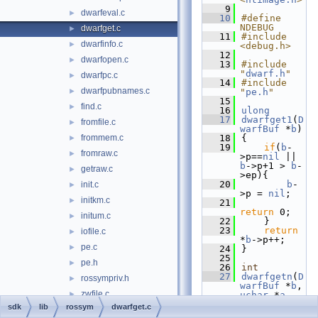
    9
dwarfeval.c
►
   10
#define 
NDEBUG
dwarfget.c
►
   11
#include 
dwarfinfo.c
►
<debug.h>
   12
dwarfopen.c
►
   13
#include 
"
dwarf.h
"
dwarfpc.c
►
   14
#include 
dwarfpubnames.c
►
"
pe.h
"
   15
find.c
►
   16
ulong
   17
dwarfget1
(
D
fromfile.c
►
warfBuf
 *
b
)
frommem.c
   18
{
►
   19
if
(
b
-
fromraw.c
►
>p==
nil
 || 
b
->p+1 > 
b
-
getraw.c
►
>ep){
   20
b
-
init.c
►
>p = 
nil
;
initkm.c
►
   21
return
 0;
initum.c
►
   22
    }
   23
return
iofile.c
►
*
b
->p++;
pe.c
►
   24
}
   25
pe.h
►
   26
int
   27
dwarfgetn
(
D
rossympriv.h
►
warfBuf
 *
b
, 
zwfile.c
►
uchar
 *
a
, 
int
n
)
sdk
lib
rossym
dwarfget.c
rossym_new
►
   28
{