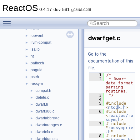
fast486
►
ReactOS
fslib
►
0.4.17-dev-581-g16bb138
gcc-compat
►
Toggle main menu visibility
gcc_ssp
►
inflib
►
ioevent
►
dwarfget.c
llvm-compat
►
lsalib
►
Go to the
nt
►
documentation of this
pathcch
►
file.
poguid
►
    1
/*
pseh
►
    2
 * Dwarf 
data format 
rossym
▼
parsing 
compat.h
►
routines.
    3
 */
delete.c
►
    4
    5
#include 
dwarf.h
►
<
ntddk.h
>
dwarf386.c
    6
#include 
►
<
reactos/ro
dwarfabbrev.c
►
ssym.h
>
    7
#include 
dwarfaranges.c
►
"
rossympriv
.h
"
dwarfcfa.c
►
    8
#include 
dwarfdump.c
►
<
ntimage.h
>