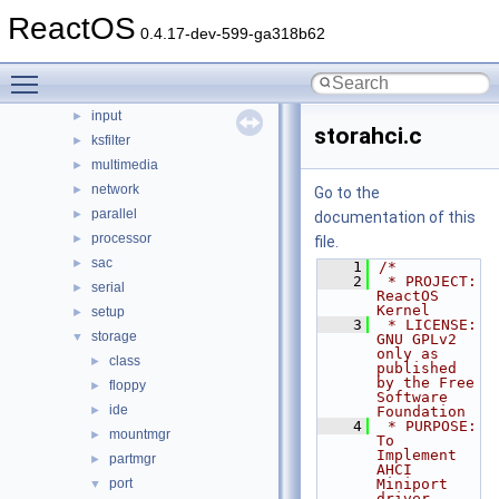
crypto
ReactOS
►
0.4.17-dev-599-ga318b62
filesystems
►
filters
►
Toggle main menu visibility
hid
►
input
►
storahci.c
ksfilter
►
multimedia
►
network
►
Go to the
parallel
►
documentation of this
processor
►
file.
sac
►
    1
/*
    2
 * PROJECT:        
serial
►
ReactOS 
Kernel
setup
►
    3
 * LICENSE:        
storage
▼
GNU GPLv2 
only as 
class
►
published 
by the Free 
floppy
►
Software 
ide
►
Foundation
    4
 * PURPOSE:        
mountmgr
►
To 
Implement 
partmgr
►
AHCI 
port
Miniport 
▼
driver 