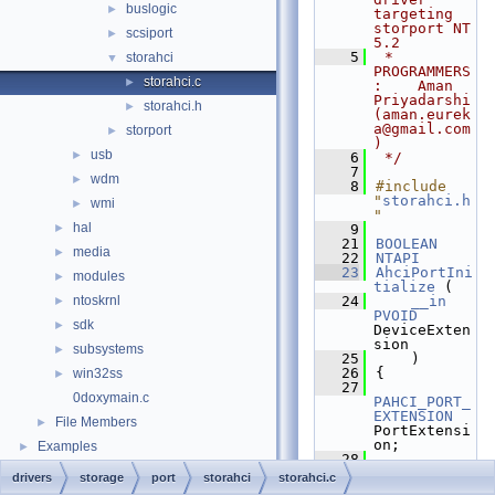
buslogic
►
targeting 
storport NT 
scsiport
►
5.2
    5
 * 
storahci
▼
PROGRAMMERS
storahci.c
►
:    Aman 
Priyadarshi 
storahci.h
►
(aman.eurek
a@gmail.com
storport
►
)
usb
►
    6
 */
    7
wdm
►
    8
#include 
"
storahci.h
wmi
►
"
hal
►
    9
   21
BOOLEAN
media
►
   22
NTAPI
   23
AhciPortIni
modules
►
tialize
 (
ntoskrnl
   24
__in
►
PVOID
sdk
►
DeviceExten
sion
subsystems
►
   25
    )
   26
{
win32ss
►
   27
0doxymain.c
PAHCI_PORT_
EXTENSION
File Members
►
PortExtensi
on;
Examples
►
   28
AHCI_PORT_C
drivers
storage
port
storahci
storahci.c
MD
cmd
;