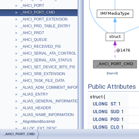
_AHCI_PORT
►
_AHCI_PORT_CMD
►
_AHCI_PORT_EXTENSION
►
_AHCI_PRD_TABLE_ENTRY
►
_AHCI_PRDT
►
_AHCI_QUEUE
►
_AHCI_RECEIVED_FIS
►
_AHCI_SERIAL_ATA_CONTROL
►
_AHCI_SERIAL_ATA_STATUS
►
_AHCI_SET_DEVICE_BITS_FIS
►
[
legend
]
_AHCI_SRB_EXTENSION
►
_AHCI_TASK_FILE_DATA
►
Public Attributes
_ALIAS_ADM_COMMENT_INFORMATION
►
_ALIAS_ENTRY
►
struct {
_ALIAS_GENERAL_INFORMATION
►
ULONG
ST
: 1
_ALIAS_HEADER
►
ULONG
SUD
: 1
_ALIAS_NAME_INFORMATION
►
ULONG
POD
: 1
_AlignMemBlockHdr
►
ULONG
CLO
: 1
_ALLOC_EXT_DESC
►
_AHCI_PORT_CMD
ULONG
FRE
: 1
_Alloc_traits
►