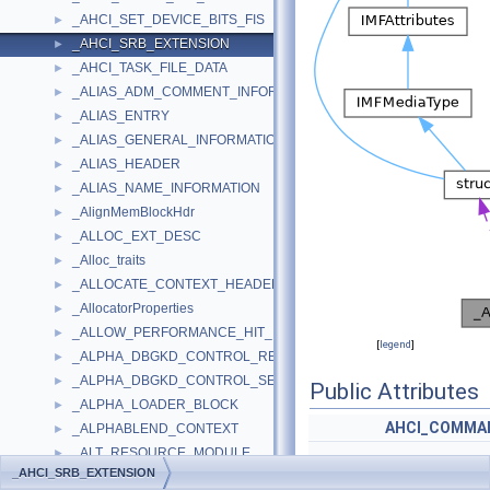
_AHCI_SET_DEVICE_BITS_FIS
►
_AHCI_SRB_EXTENSION
►
_AHCI_TASK_FILE_DATA
►
_ALIAS_ADM_COMMENT_INFORMATION
►
_ALIAS_ENTRY
►
_ALIAS_GENERAL_INFORMATION
►
_ALIAS_HEADER
►
_ALIAS_NAME_INFORMATION
►
_AlignMemBlockHdr
►
_ALLOC_EXT_DESC
►
_Alloc_traits
►
_ALLOCATE_CONTEXT_HEADER
►
_AllocatorProperties
►
_ALLOW_PERFORMANCE_HIT_IN
►
[
legend
]
_ALPHA_DBGKD_CONTROL_REPORT
►
_ALPHA_DBGKD_CONTROL_SET
►
Public Attributes
_ALPHA_LOADER_BLOCK
►
AHCI_COMMA
_ALPHABLEND_CONTEXT
►
_ALT_RESOURCE_MODULE
►
_AHCI_SRB_EXTENSION
_ALTERNATE_CONFIGURATION
►