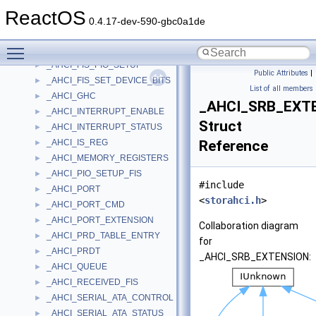
_AHCI_D2H_REGISTER_FIS
►
ReactOS
_AHCI_FIS_DEVICE_TO_HOST
►
0.4.17-dev-590-gbc0a1de
_AHCI_FIS_DMA_SETUP
►
Toggle main menu visibility
_AHCI_FIS_HOST_TO_DEVICE
►
_AHCI_FIS_PIO_SETUP
►
Public Attributes
|
_AHCI_FIS_SET_DEVICE_BITS
►
List of all members
_AHCI_GHC
►
_AHCI_SRB_EXT
_AHCI_INTERRUPT_ENABLE
►
Struct
_AHCI_INTERRUPT_STATUS
►
_AHCI_IS_REG
Reference
►
_AHCI_MEMORY_REGISTERS
►
_AHCI_PIO_SETUP_FIS
►
#include
_AHCI_PORT
►
<
storahci.h
>
_AHCI_PORT_CMD
►
_AHCI_PORT_EXTENSION
►
Collaboration diagram
_AHCI_PRD_TABLE_ENTRY
►
for
_AHCI_PRDT
►
_AHCI_SRB_EXTENSION:
_AHCI_QUEUE
►
_AHCI_RECEIVED_FIS
►
_AHCI_SERIAL_ATA_CONTROL
►
_AHCI_SERIAL_ATA_STATUS
►