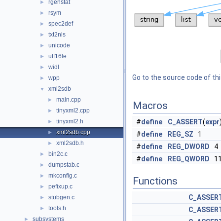
rgenstat
►
rsym
►
spec2def
►
txt2nls
►
unicode
►
utf16le
►
widl
►
Go to the source code of this
wpp
►
xml2sdb
▼
main.cpp
►
Macros
tinyxml2.cpp
►
tinyxml2.h
#
define
C_ASSERT
(
expr
►
xml2sdb.cpp
►
#
define
REG_SZ
1
xml2sdb.h
►
#
define
REG_DWORD
4
bin2c.c
►
#
define
REG_QWORD
1
dumpstab.c
►
mkconfig.c
►
Functions
pefixup.c
►
C_ASSER
stubgen.c
►
tools.h
►
C_ASSER
subsystems
►