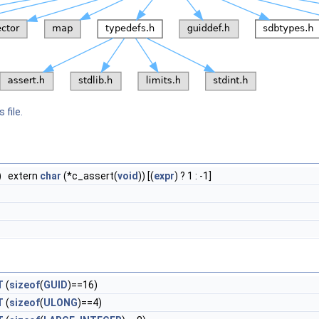
 file.
) extern
char
(*c_assert(
void
)) [(
expr
) ? 1 : -1]
1
T
(
sizeof
(
GUID
)==16)
T
(
sizeof
(
ULONG
)==4)