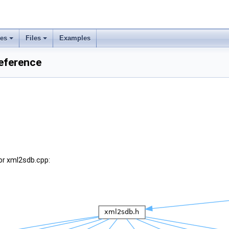
ses
Files
Examples
Reference
or xml2sdb.cpp: