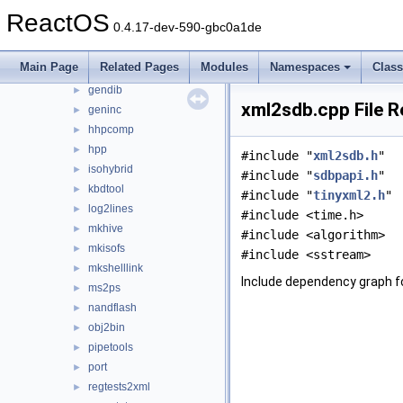
cabman
►
ReactOS
0.4.17-dev-590-gbc0a1de
create_nls
►
fatten
►
Main Page
Related Pages
Modules
Namespaces
Clas
gcc_plugin_seh
►
gendib
►
xml2sdb.cpp File 
geninc
►
hhpcomp
►
hpp
►
#include "
xml2sdb.h
"
isohybrid
►
#include "
sdbpapi.h
"
kbdtool
►
#include "
tinyxml2.h
"
log2lines
►
#include <time.h>
mkhive
►
#include <algorithm>
mkisofs
►
#include <sstream>
mkshelllink
►
Include dependency graph f
ms2ps
►
nandflash
►
obj2bin
►
pipetools
►
port
►
regtests2xml
►