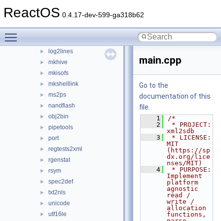
hhpcomp
ReactOS
►
0.4.17-dev-599-ga318b62
hpp
►
isohybrid
►
Toggle main menu visibility
kbdtool
►
log2lines
►
main.cpp
mkhive
►
mkisofs
►
mkshelllink
►
Go to the
ms2ps
►
documentation of this
nandflash
►
file.
obj2bin
►
    1
/*
    2
 * PROJECT:     
pipetools
►
xml2sdb
    3
 * LICENSE:     
port
►
MIT 
regtests2xml
►
(https://sp
dx.org/lice
rgenstat
►
nses/MIT)
    4
 * PURPOSE:     
rsym
►
Implement 
spec2def
►
platform 
agnostic 
txt2nls
►
read / 
write / 
unicode
►
allocation 
utf16le
functions, 
►
parse 