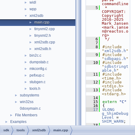
widl
►
commandline
    5
 * 
wpp
►
COPYRIGHT:   
Copyright 
xml2sdb
▼
2016-2025 
main.cpp
►
Mark Jansen 
<mark.janse
tinyxml2.cpp
►
n@reactos.o
rg>
tinyxml2.h
►
    6
 */
xml2sdb.cpp
►
    7
    8
#include 
xml2sdb.h
►
"
xml2sdb.h
"
    9
#include 
bin2c.c
►
"
sdbpapi.h
"
dumpstab.c
►
   10
#include 
"
sdbstringt
mkconfig.c
►
able.h
"
   11
#include 
pefixup.c
►
<time.h>
stubgen.c
   12
#include 
►
<stdio.h>
tools.h
►
   13
#include 
<stdarg.h>
subsystems
►
   14
   15
extern
"C"
win32ss
►
   16
{
0doxymain.c
   17
ULONG
g_ShimDebug
File Members
►
Level
 = 
SHIM_WARN
;
Examples
►
   18
   19
LPVOID
sdk
tools
xml2sdb
main.cpp
WINAPI