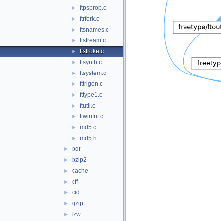
ftpsprop.c
►
ftrfork.c
►
ftsnames.c
►
ftstream.c
►
ftstroke.c
►
ftsynth.c
►
ftsystem.c
►
fttrigon.c
►
fttype1.c
►
ftutil.c
►
ftwinfnt.c
►
md5.c
►
md5.h
►
bdf
►
bzip2
►
cache
►
cff
►
cid
►
gzip
►
lzw
►