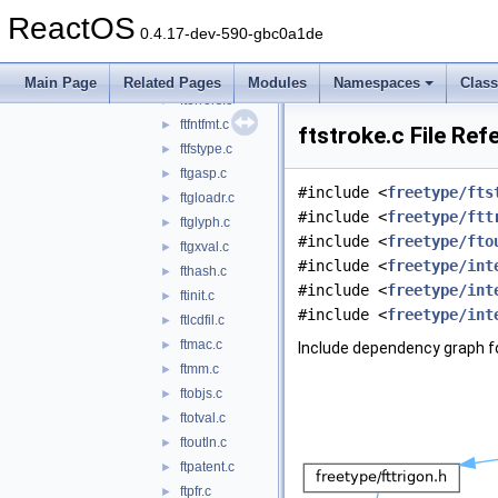
ftcalc.c
►
ReactOS
ftcid.c
►
0.4.17-dev-590-gbc0a1de
ftcolor.c
►
ftdbgmem.c
►
Main Page
Related Pages
Modules
Namespaces
Clas
fterrors.c
►
ftfntfmt.c
►
ftstroke.c File Ref
ftfstype.c
►
ftgasp.c
►
#include <
freetype/fts
ftgloadr.c
►
#include <
freetype/ftt
ftglyph.c
►
#include <
freetype/fto
ftgxval.c
►
#include <
freetype/int
fthash.c
►
#include <
freetype/int
ftinit.c
►
#include <
freetype/int
ftlcdfil.c
►
ftmac.c
►
Include dependency graph fo
ftmm.c
►
ftobjs.c
►
ftotval.c
►
ftoutln.c
►
ftpatent.c
►
ftpfr.c
►