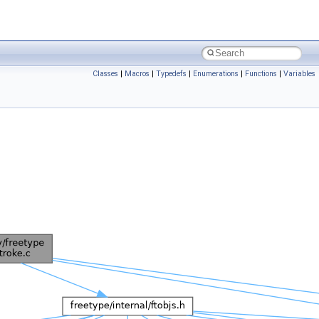
Classes
|
Macros
|
Typedefs
|
Enumerations
|
Functions
|
Variables