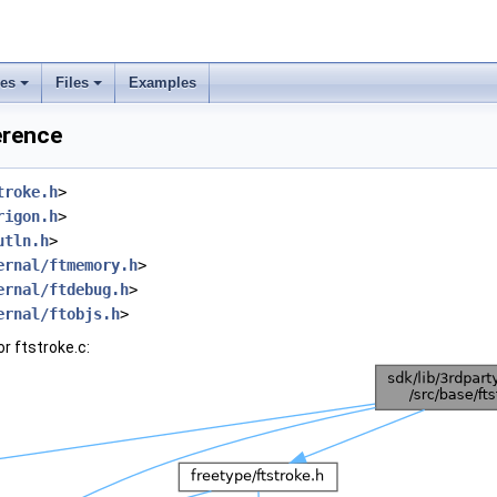
ses
Files
Examples
erence
troke.h
>
rigon.h
>
utln.h
>
ernal/ftmemory.h
>
ernal/ftdebug.h
>
ernal/ftobjs.h
>
r ftstroke.c: