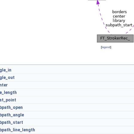
[
legend
]
gle_in
gle_out
nter
ne_length
rst_point
bpath_open
bpath_angle
bpath_start
bpath_line_length