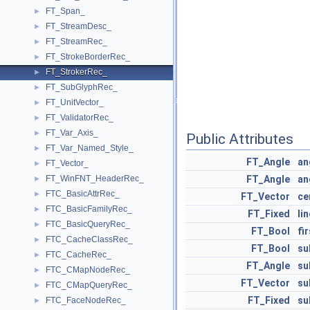
FT_Span_
►
FT_StreamDesc_
►
FT_StreamRec_
►
FT_StrokeBorderRec_
►
FT_StrokerRec_
►
FT_SubGlyphRec_
►
FT_UnitVector_
►
FT_ValidatorRec_
►
FT_Var_Axis_
►
Public Attributes
FT_Var_Named_Style_
►
FT_Angle
an
FT_Vector_
►
FT_WinFNT_HeaderRec_
FT_Angle
an
►
FTC_BasicAttrRec_
►
FT_Vector
ce
FTC_BasicFamilyRec_
►
FT_Fixed
li
FTC_BasicQueryRec_
►
FT_Bool
fi
FTC_CacheClassRec_
►
FT_Bool
su
FTC_CacheRec_
►
FT_Angle
su
FTC_CMapNodeRec_
►
FT_Vector
su
FTC_CMapQueryRec_
►
FT_Fixed
su
FTC_FaceNodeRec_
►