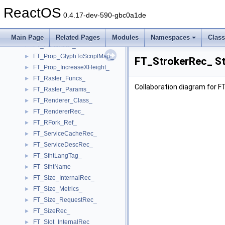
FT_Outline_
►
ReactOS
FT_Outline_Funcs_
►
0.4.17-dev-590-gbc0a1de
FT_OutlineGlyphRec_
►
FT_Palette_Data_
►
Main Page
Related Pages
Modules
Namespaces
Clas
FT_Parameter_
►
FT_Prop_GlyphToScriptMap_
►
FT_StrokerRec_ St
FT_Prop_IncreaseXHeight_
►
FT_Raster_Funcs_
►
Collaboration diagram for 
FT_Raster_Params_
►
FT_Renderer_Class_
►
FT_RendererRec_
►
FT_RFork_Ref_
►
FT_ServiceCacheRec_
►
FT_ServiceDescRec_
►
FT_SfntLangTag_
►
FT_SfntName_
►
FT_Size_InternalRec_
►
FT_Size_Metrics_
►
FT_Size_RequestRec_
►
FT_SizeRec_
►
FT_Slot_InternalRec_
►