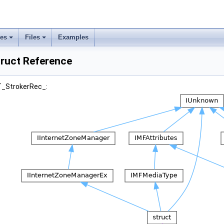
ses
Files
Examples
ruct Reference
FT_StrokerRec_: