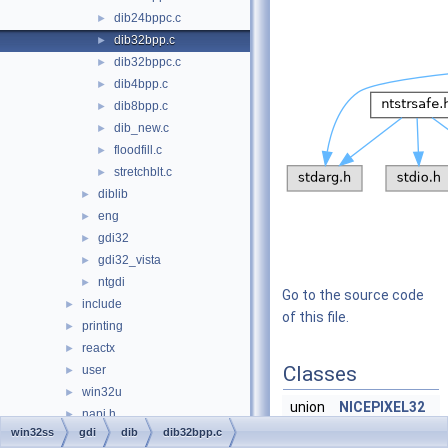
dib24bppc.c
►
dib32bpp.c
►
dib32bppc.c
►
dib4bpp.c
►
dib8bpp.c
►
dib_new.c
►
floodfill.c
►
stretchblt.c
►
diblib
►
eng
►
gdi32
►
gdi32_vista
►
ntgdi
►
Go to the source code
include
►
of this file.
printing
►
reactx
►
Classes
user
►
win32u
►
union
NICEPIXEL32
napi.h
►
win32ss
gdi
dib
dib32bpp.c
pch.h
►