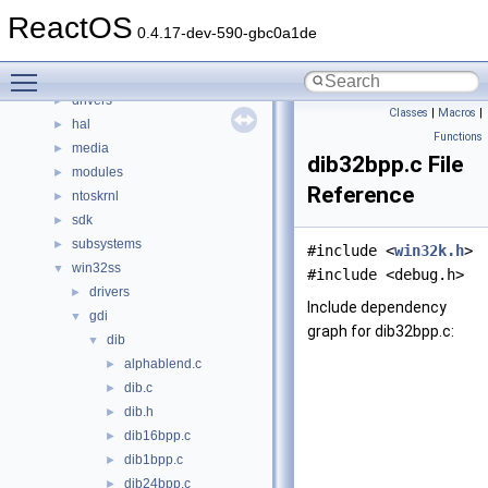
File List
▼
ReactOS
base
►
0.4.17-dev-590-gbc0a1de
boot
►
Toggle main menu visibility
dll
►
drivers
►
Classes
|
Macros
|
hal
►
Functions
media
►
dib32bpp.c File
modules
►
Reference
ntoskrnl
►
sdk
►
subsystems
►
#include <
win32k.h
>
win32ss
▼
#include <debug.h>
drivers
►
Include dependency
gdi
▼
graph for dib32bpp.c:
dib
▼
alphablend.c
►
dib.c
►
dib.h
►
dib16bpp.c
►
dib1bpp.c
►
dib24bpp.c
►