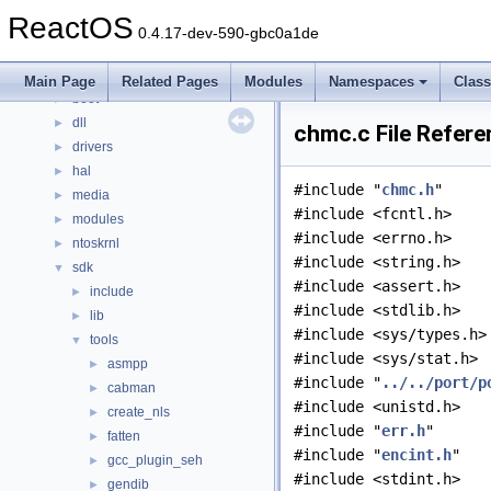
Classes
►
ReactOS
Files
▼
0.4.17-dev-590-gbc0a1de
File List
▼
base
►
Main Page
Related Pages
Modules
Namespaces
Clas
boot
►
dll
►
chmc.c File Refere
drivers
►
hal
►
#include "
chmc.h
"
media
►
#include <fcntl.h>
modules
►
#include <errno.h>
ntoskrnl
►
#include <string.h>
sdk
▼
#include <assert.h>
include
►
#include <stdlib.h>
lib
►
#include <sys/types.h>
tools
▼
#include <sys/stat.h>
asmpp
►
#include "
../../port/p
cabman
►
#include <unistd.h>
create_nls
►
#include "
err.h
"
fatten
►
#include "
encint.h
"
gcc_plugin_seh
►
#include <stdint.h>
gendib
►