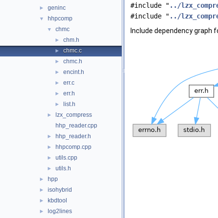
#include "
../lzx_compr
geninc
►
#include "
../lzx_compr
hhpcomp
▼
chmc
▼
Include dependency graph f
chm.h
►
chmc.c
►
chmc.h
►
encint.h
►
err.c
►
err.h
►
list.h
►
lzx_compress
►
hhp_reader.cpp
hhp_reader.h
►
hhpcomp.cpp
►
utils.cpp
►
utils.h
►
hpp
►
isohybrid
►
kbdtool
►
log2lines
►