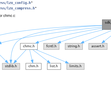
ess/lzx_config.h
"
ess/lzx_compress.h
"
or chmc.c: