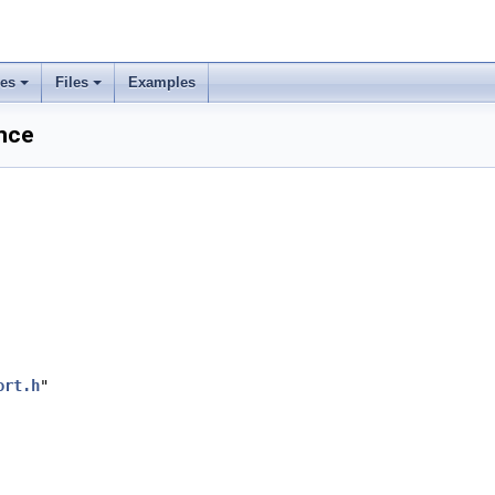
ses
Files
Examples
nce
ort.h
"