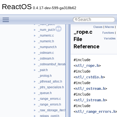
_move_construct_fwk.h
►
ReactOS
_new.h
►
0.4.17-dev-599-ga318b62
_num_get.c
►
Toggle main menu visibility
_num_get.h
►
_num_put.c
►
Classes
|
Macros
|
_num_put.h
►
_rope.c
Functions
|
_numeric.c
►
File
Variables
_numeric.h
►
Reference
_numpunct.h
►
_ostream.c
►
_ostream.h
►
#include
_ostreambuf_iterator.h
►
<
stl/_rope.h
>
_pair.h
►
#include
_prolog.h
<
stl/_cstdio.h
>
_pthread_alloc.h
►
#include
_ptrs_specialize.h
►
<
stl/_ostream.h
>
_queue.h
►
#include
_range_errors.c
►
<
stl/_istream.h
>
_range_errors.h
►
#include
_raw_storage_iter.h
►
<
stl/_range_errors.h
_relops_cont.h
►