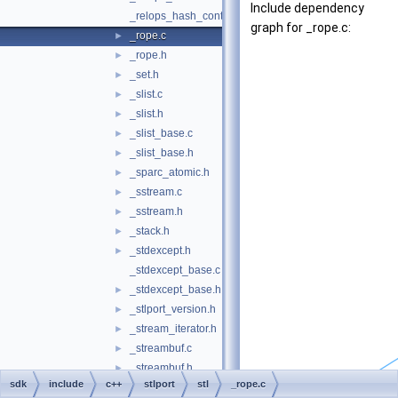
Include dependency
_relops_hash_cont.h
graph for _rope.c:
_rope.c
►
_rope.h
►
_set.h
►
_slist.c
►
_slist.h
►
_slist_base.c
►
_slist_base.h
►
_sparc_atomic.h
►
_sstream.c
►
_sstream.h
►
_stack.h
►
_stdexcept.h
►
_stdexcept_base.c
_stdexcept_base.h
►
_stlport_version.h
►
_stream_iterator.h
►
_streambuf.c
►
_streambuf.h
►
sdk
include
c++
stlport
stl
_rope.c
_string.c
►