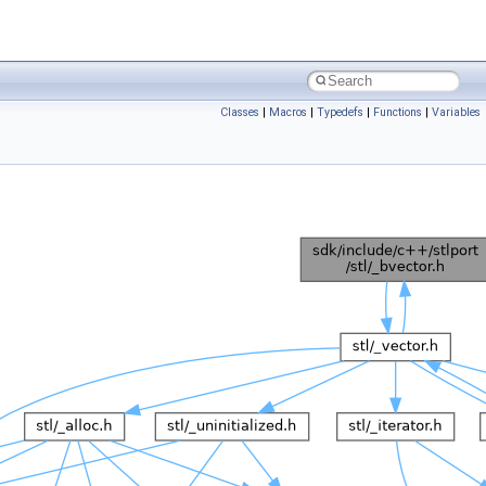
Classes
|
Macros
|
Typedefs
|
Functions
|
Variables