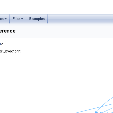
ses
Files
Examples
ference
h
>
r _bvector.h: