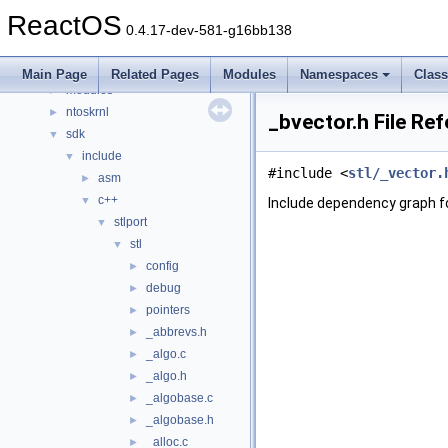
dll
►
ReactOS
drivers
►
0.4.17-dev-581-g16bb138
hal
►
media
►
Main Page
Related Pages
Modules
Namespaces
Clas
modules
►
ntoskrnl
►
_bvector.h File Re
sdk
▼
include
▼
#include <
stl/_vector.
asm
►
c++
▼
Include dependency graph fo
stlport
▼
stl
▼
config
►
debug
►
pointers
►
_abbrevs.h
►
_algo.c
►
_algo.h
►
_algobase.c
►
_algobase.h
►
_alloc.c
►