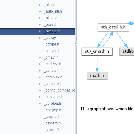
_alloc.h
►
_auto_ptr.h
►
_bitset.c
►
_bitset.h
►
_bvector.h
►
_carray.h
►
_cctype.h
_clocale.h
_cmath.h
►
_codecvt.h
►
_collate.h
►
_complex.c
►
_complex.h
►
_config_compat_post.h
►
_construct.h
►
_cprolog.h
►
This graph shows which files d
_csetjmp.h
_csignal.h
_cstdarg.h
_cstddef.h