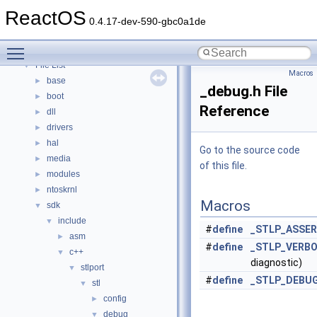
Modules
►
ReactOS
Namespaces
►
0.4.17-dev-590-gbc0a1de
Classes
►
Toggle main menu visibility
Files
▼
File List
▼
Macros
base
►
_debug.h File
boot
►
Reference
dll
►
drivers
►
hal
►
Go to the source code
media
►
of this file.
modules
►
ntoskrnl
►
Macros
sdk
▼
include
▼
#
define
_STLP_ASSE
asm
►
#
define
_STLP_VERB
c++
▼
diagnostic)
stlport
▼
#
define
_STLP_DEBU
stl
▼
config
►
debug
▼