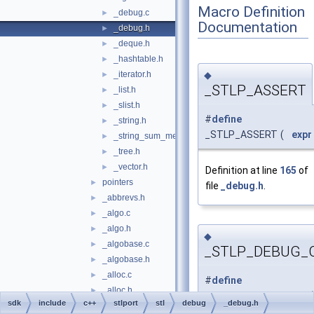
Macro Definition
_debug.c
►
Documentation
_debug.h
►
_deque.h
►
_hashtable.h
►
◆
_iterator.h
►
_STLP_ASSERT
_list.h
►
_slist.h
►
#
define
_string.h
►
_STLP_ASSERT
(
expr
_string_sum_methods.h
►
_tree.h
►
_vector.h
►
Definition at line
165
of
pointers
►
file
_debug.h
.
_abbrevs.h
►
_algo.c
►
_algo.h
►
◆
_algobase.c
►
_STLP_DEBUG_
_algobase.h
►
_alloc.c
►
#
define
_alloc.h
►
_STLP_DEBUG_CHECK
(
sdk
include
c++
stlport
stl
debug
_debug.h
_auto_ptr.h
►