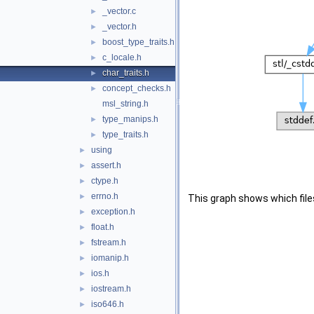
_vector.c
►
_vector.h
►
boost_type_traits.h
►
c_locale.h
►
char_traits.h
►
concept_checks.h
►
msl_string.h
type_manips.h
►
type_traits.h
►
using
►
assert.h
►
ctype.h
►
errno.h
►
This graph shows which files d
exception.h
►
float.h
►
fstream.h
►
iomanip.h
►
ios.h
►
iostream.h
►
iso646.h
►