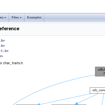
ses
Files
Examples
Reference
.h
>
.h
>
ct.h
>
h
>
r char_traits.h: