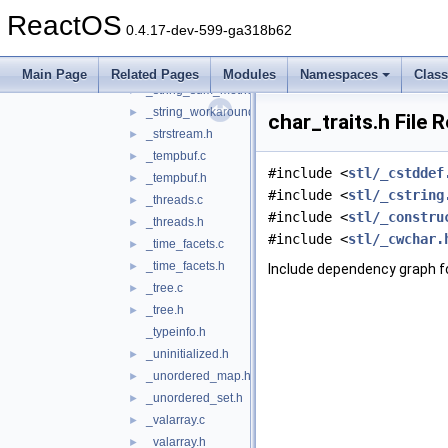
_string_io.h
►
ReactOS
_string_npos.h
►
0.4.17-dev-599-ga318b62
_string_operators.h
►
_string_sum.h
►
Main Page
Related Pages
Modules
Namespaces
Clas
_string_sum_methods.h
►
_string_workaround.h
►
char_traits.h File 
_strstream.h
►
_tempbuf.c
►
#include <
stl/_cstddef
_tempbuf.h
►
#include <
stl/_cstring
_threads.c
►
#include <
stl/_constru
_threads.h
►
#include <
stl/_cwchar.
_time_facets.c
►
_time_facets.h
►
Include dependency graph fo
_tree.c
►
_tree.h
►
_typeinfo.h
_uninitialized.h
►
_unordered_map.h
►
_unordered_set.h
►
_valarray.c
►
_valarray.h
►